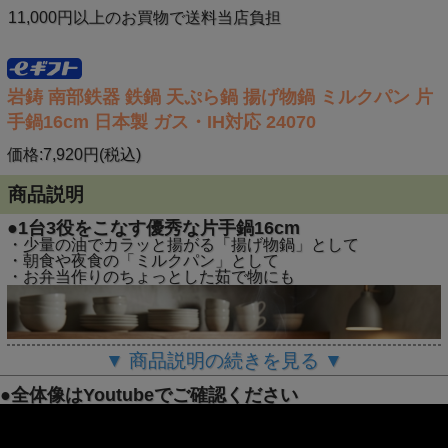
11,000円以上のお買物で送料当店負担
TOP
南部鉄器 揚げ物鍋(Tempura pot)
>
岩鋳 南部鉄器 鉄鍋 天ぷら鍋 揚げ物鍋 ミルクパン 片
手鍋16cm 日本製 ガス・IH対応 24070
価格:7,920円(税込)
商品説明
●1台3役をこなす優秀な片手鍋16cm
・少量の油でカラッと揚がる「揚げ物鍋」として
・朝食や夜食の「ミルクパン」として
・お弁当作りのちょっとした茹で物にも
▼ 商品説明の続きを見る ▼
●全体像はYoutubeでご確認ください