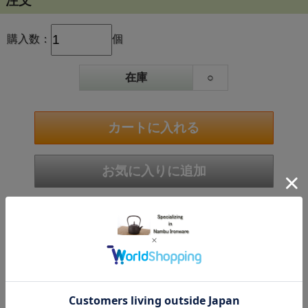
注文
両側注ぎ口＆木柄で扱いやすさ抜群
購入数：
個
両サイドに注ぎ口付きなので油やスープもスムーズに注げて
後片付けも簡単。
在庫
○
取っ手は木柄で熱くならず調理中も安心して握れます。
返品についての詳細はこちら
お問い合わせ
友達にメールですすめる