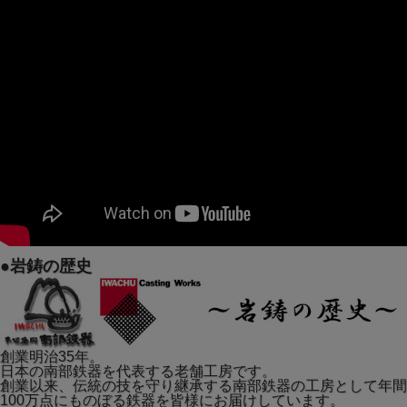
●岩鋳の歴史
少ない油でサクサク揚げ物が完成
16cmのコンパクトサイズなので少量の油でも効率よく揚げ
物ができます。
深さがあるためミルクパンとしても活用でき一台で何役もこ
創業明治35年。
なす万能鍋です。
日本の南部鉄器を代表する老舗工房です。
創業以来、伝統の技を守り継承する南部鉄器の工房として年間
一人暮らしや少人数のご家庭にぴったりのサイズ感です。
100万点にものぼる鉄器を皆様にお届けしています。