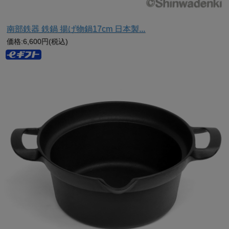
南部鉄器 鉄鍋 揚げ物鍋17cm 日本製...
価格:6,600円(税込)
ガス・IH両対応！どんなキッチンでも活躍
100V・200VのIHクッキングヒーターはもちろん、ガスコン
ロでもお使いいただけます。
引っ越しや買い替えがあっても、長く愛用していただける安
心設計です。
※IH調理器の揚げ物モードではご使用になれません。
火力を調整しながら通常モードでご使用ください。
※刻印デザインは、製造ロットにより異なる場合がございま
す。