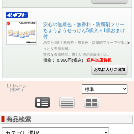
安心の無着色・無香料・防腐剤フリー
ちょうようせっけん5個入＋1個おまけ
付
泡立ち4倍！無香料・無着色・防腐剤フリーで守るし
っとり美肌石鹸。
贅沢な素肌時間。優しい泡の高級石けん。
価格： 8,960円(税込)
送料当店負担
1 / 1ページ
（全2件）
商品検索