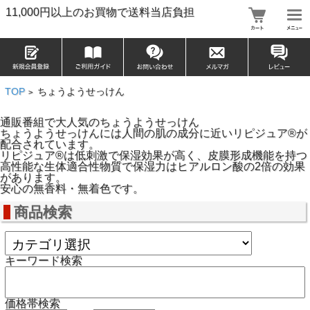
11,000円以上のお買物で送料当店負担
TOP
ちょうようせっけん
>
通販番組で大人気のちょうようせっけん
ちょうようせっけんには人間の肌の成分に近いリピジュア®が
配合されています。
リピジュア®は低刺激で保湿効果が高く、皮膜形成機能を持つ
高性能な生体適合性物質で保湿力はヒアルロン酸の2倍の効果
があります。
安心の無香料・無着色です。
商品検索
キーワード検索
価格帯検索