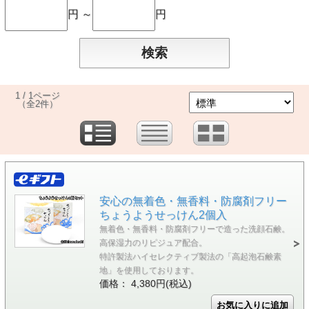
円 ～
円
1 / 1ページ
（全2件）
安心の無着色・無香料・防腐剤フリー
ちょうようせっけん2個入
無着色・無香料・防腐剤フリーで造った洗顔石鹸。
高保湿力のリピジュア配合。
特許製法ハイセレクティブ製法の「高起泡石鹸素
地」を使用しております。
価格： 4,380円(税込)