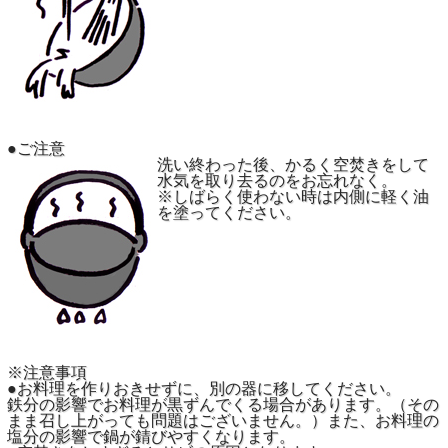
●ご注意
洗い終わった後、かるく空焚きをして
水気を取り去るのをお忘れなく。
※しばらく使わない時は内側に軽く油
を塗ってください。
※注意事項
●お料理を作りおきせずに、別の器に移してください。
鉄分の影響でお料理が黒ずんでくる場合があります。（その
まま召し上がっても問題はございません。）また、お料理の
塩分の影響で鍋が錆びやすくなります。