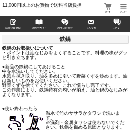
11,000円以上のお買物で送料当店負担
鉄鍋
鉄鍋のお取扱いについて
・ポイントは油なじみをよくすることです。料理の味がグッ
と引き立ちます。
●新品の鉄鍋にしてあげること
中を水洗いしてください。
水気を拭き取り、油を多めに引いて野菜くずを炒めます。油
は新しいものをお使いください。
野菜くずを捨ててください。これで慣らし完了です。
この作業により、鉄鍋特有の匂いが消え、油と鍋のなじみが
よくなります。
●使い終わったら
温水で竹のササラかタワシで洗いま
す。
※洗剤・金属タワシは使わないでくだ
さい。鉄鍋を傷める原因となります。