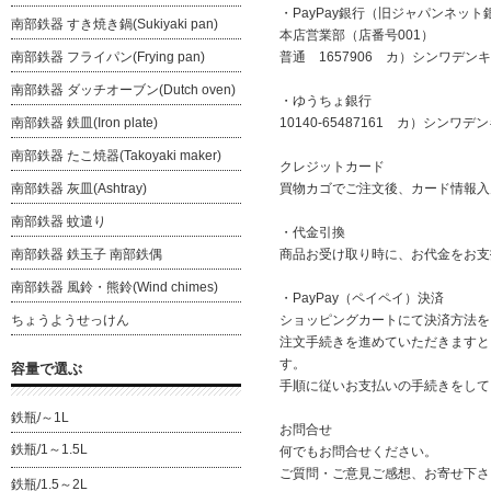
・PayPay銀行（旧ジャパンネット
南部鉄器 すき焼き鍋(Sukiyaki pan)
本店営業部（店番号001）
南部鉄器 フライパン(Frying pan)
普通 1657906 カ）シンワデンキ
南部鉄器 ダッチオーブン(Dutch oven)
・ゆうちょ銀行
南部鉄器 鉄皿(Iron plate)
10140-65487161 カ）シンワデ
南部鉄器 たこ焼器(Takoyaki maker)
クレジットカード
南部鉄器 灰皿(Ashtray)
買物カゴでご注文後、カード情報入
南部鉄器 蚊遣り
・代金引換
南部鉄器 鉄玉子 南部鉄偶
商品お受け取り時に、お代金をお支
南部鉄器 風鈴・熊鈴(Wind chimes)
・PayPay（ペイペイ）決済
ちょうようせっけん
ショッピングカートにて決済方法を「
注文手続きを進めていただきますと、
す。
容量で選ぶ
手順に従いお支払いの手続きをして
鉄瓶/～1L
お問合せ
鉄瓶/1～1.5L
何でもお問合せください。
ご質問・ご意見ご感想、お寄せ下さ
鉄瓶/1.5～2L