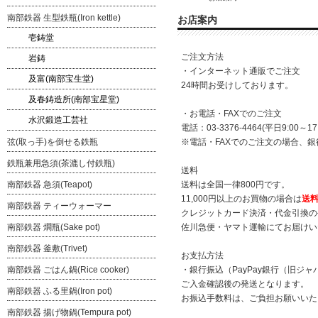
南部鉄器 生型鉄瓶(Iron kettle)
お店案内
壱鋳堂
ご注文方法
岩鋳
・インターネット通販でご注文
及富(南部宝生堂)
24時間お受けしております。
及春鋳造所(南部宝星堂)
・お電話・FAXでのご注文
水沢鍛造工芸社
電話：03-3376-4464(平日9:00～17:
弦(取っ手)を倒せる鉄瓶
※電話・FAXでのご注文の場合、
鉄瓶兼用急須(茶漉し付鉄瓶)
送料
南部鉄器 急須(Teapot)
送料は全国一律800円です。
11,000円以上のお買物の場合は
送
南部鉄器 ティーウォーマー
クレジットカード決済・代金引換の
南部鉄器 燗瓶(Sake pot)
佐川急便・ヤマト運輸にてお届けい
南部鉄器 釜敷(Trivet)
お支払方法
南部鉄器 ごはん鍋(Rice cooker)
・銀行振込（PayPay銀行（旧ジ
ご入金確認後の発送となります。
南部鉄器 ふる里鍋(Iron pot)
お振込手数料は、ご負担お願いいた
南部鉄器 揚げ物鍋(Tempura pot)