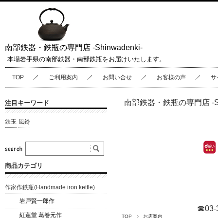
南部鉄器・鉄瓶の専門店 -Shinwadenki-
本場岩手県の南部鉄器・南部鉄瓶をお届けいたします。
TOP
ご利用案内
お問い合せ
お客様の声
サ
南部鉄器・鉄瓶の専門店 -Shin
注目キーワード
鉄玉
風鈴
商品カテゴリ
作家作鉄瓶(Handmade iron kettle)
岩戸賢一郎作
☎03-
紅蓮堂 葛巻元作
TOP
お店案内