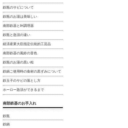
鉄瓶のサビについて
鉄瓶のお湯は美味しい
南部鉄器とIH調理器
鉄瓶と急須の違い
経済産業大臣指定伝統的工芸品
南部鉄器の風鈴の音色
鉄瓶のお湯の黒い粒
鉄鍋ご使用時の食材の黒ずみについて
鉄玉子のサビの落とし方
ホーロー急須ができるまで
南部鉄器のお手入れ
鉄瓶
鉄鍋