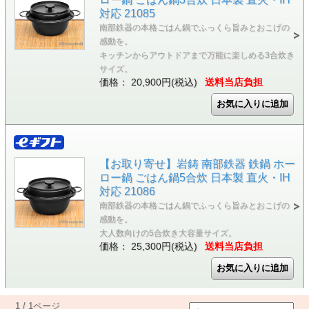
対応 21085
南部鉄器の本格ごはん鍋でふっくら旨みとおこげの
感動を。
キッチンからアウトドアまで万能に楽しめる3合炊き
サイズ。
価格： 20,900円(税込)
送料当店負担
【お取り寄せ】岩鋳 南部鉄器 鉄鍋 ホー
ロー鍋 ごはん鍋5合炊 日本製 直火・IH
対応 21086
南部鉄器の本格ごはん鍋でふっくら旨みとおこげの
感動を。
大人数向けの5合炊き大容量サイズ。
価格： 25,300円(税込)
送料当店負担
1 / 1ページ