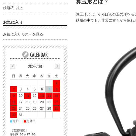
算玉形とは？
鉄瓶/2L以上
算玉形とは、そろばんの玉の形をモ
鉄瓶の中でも、非常に古くから使わ
お気に入り
お気に入りリストを見る
2026/08
日
月
火
水
木
金
土
1
2
3
4
5
6
7
8
9
10
11
12
13
14
15
16
17
18
19
20
21
22
23
24
25
26
27
28
29
30
31
■
■
今日
定休日
【営業時間】
平日9:00～17:00