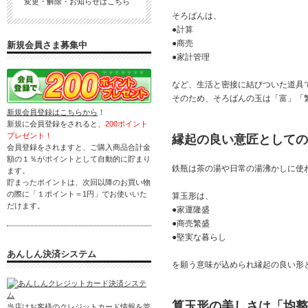
変更・解除・お知らせはこちら
そろばんは、
●計算
●商売
新規会員さま募集中
●家計管理
など、生活と密接に結びついた道具
そのため、そろばんの玉は「富」「
新規会員登録はこちらから
！
新規に会員登録をされると、
200ポイント
プレゼント！
縁起の良い意匠としての
会員登録をされますと、ご購入商品合計金
額の１％がポイントとして自動的に貯まり
鉄瓶は茶の湯や日常の湯沸かしに使
ます。
貯まったポイントは、次回以降のお買い物
の際に「１ポイント＝1円」でお使いいた
算玉形は、
だけます。
●家運隆盛
●商売繁盛
●堅実な暮らし
あんしん決済システム
を願う意味が込められ縁起の良い形
算玉形の美しさは「均整
当店はお客様のクレジットカード情報を管