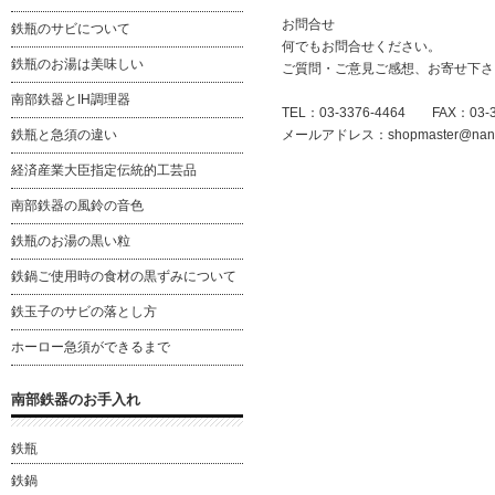
お問合せ
鉄瓶のサビについて
何でもお問合せください。
鉄瓶のお湯は美味しい
ご質問・ご意見ご感想、お寄せ下さ
南部鉄器とIH調理器
TEL：03-3376-4464 FAX：03-3
メールアドレス：
shopmaster@nanb
鉄瓶と急須の違い
経済産業大臣指定伝統的工芸品
南部鉄器の風鈴の音色
鉄瓶のお湯の黒い粒
鉄鍋ご使用時の食材の黒ずみについて
鉄玉子のサビの落とし方
ホーロー急須ができるまで
南部鉄器のお手入れ
鉄瓶
鉄鍋