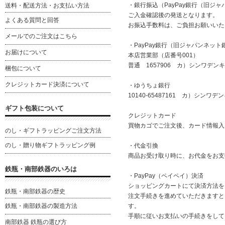
・銀行振込（PayPay銀行（旧ジ
送料・配送方法・お支払い方法
ご入金確認後の発送となります。
よくある質問と回答
お振込手数料は、ご負担お願いいた
メールでのご注文はこちら
・PayPay銀行（旧ジャパンネット
お届けについて
本店営業部（店番号001）
普通 1657906 カ）シンワデンキ
梱包について
クレジットカード決済について
・ゆうちょ銀行
10140-65487161 カ）シンワデ
ギフト包装について
クレジットカード
買物カゴでご注文後、カード情報入
のし・ギフトラッピングご注文方法
のし・贈り物ギフトラッピング例
・代金引換
商品お受け取り時に、お代金をお支
鉄瓶・南部鉄器のいろは
・PayPay（ペイペイ）決済
ショッピングカートにて決済方法を「
鉄瓶・南部鉄器の歴史
注文手続きを進めていただきますと、
す。
鉄瓶・南部鉄器の製造方法
手順に従いお支払いの手続きをして
南部鉄器 鉄瓶の選び方