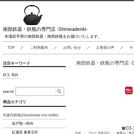
南部鉄器・鉄瓶の専門店 -Shinwadenki-
本場岩手県の南部鉄器・南部鉄瓶をお届けいたします。
TOP
ご利用案内
お問い合せ
お客様の声
サ
南部鉄器・鉄瓶の専門店 -Shin
注目キーワード
鉄玉
風鈴
商品カテゴリ
作家作鉄瓶(Handmade iron kettle)
岩戸賢一郎作
☎03-
紅蓮堂 葛巻元作
TOP
ブログ 店長日記
鉄瓶の「算