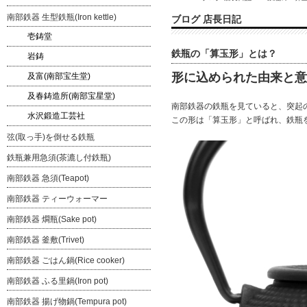
南部鉄器 生型鉄瓶(Iron kettle)
ブログ 店長日記
壱鋳堂
鉄瓶の「算玉形」とは？
岩鋳
形に込められた由来と意
及富(南部宝生堂)
及春鋳造所(南部宝星堂)
南部鉄器の鉄瓶を見ていると、突起
水沢鍛造工芸社
この形は「算玉形」と呼ばれ、鉄瓶
弦(取っ手)を倒せる鉄瓶
鉄瓶兼用急須(茶漉し付鉄瓶)
南部鉄器 急須(Teapot)
南部鉄器 ティーウォーマー
南部鉄器 燗瓶(Sake pot)
南部鉄器 釜敷(Trivet)
南部鉄器 ごはん鍋(Rice cooker)
南部鉄器 ふる里鍋(Iron pot)
南部鉄器 揚げ物鍋(Tempura pot)