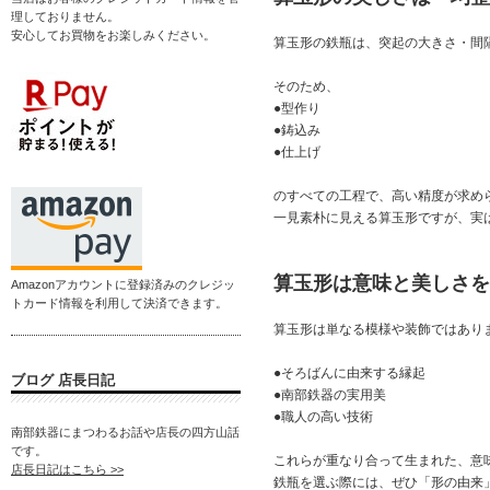
理しておりません。
安心してお買物をお楽しみください。
算玉形の鉄瓶は、突起の大きさ・間
そのため、
●型作り
●鋳込み
●仕上げ
のすべての工程で、高い精度が求め
一見素朴に見える算玉形ですが、実
算玉形は意味と美しさを
Amazonアカウントに登録済みのクレジッ
トカード情報を利用して決済できます。
算玉形は単なる模様や装飾ではあり
●そろばんに由来する縁起
ブログ 店長日記
●南部鉄器の実用美
●職人の高い技術
南部鉄器にまつわるお話や店長の四方山話
です。
これらが重なり合って生まれた、意
店長日記はこちら >>
鉄瓶を選ぶ際には、ぜひ「形の由来