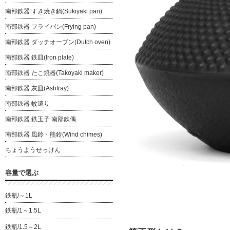
南部鉄器 すき焼き鍋(Sukiyaki pan)
南部鉄器 フライパン(Frying pan)
南部鉄器 ダッチオーブン(Dutch oven)
南部鉄器 鉄皿(Iron plate)
南部鉄器 たこ焼器(Takoyaki maker)
南部鉄器 灰皿(Ashtray)
南部鉄器 蚊遣り
南部鉄器 鉄玉子 南部鉄偶
南部鉄器 風鈴・熊鈴(Wind chimes)
ちょうようせっけん
容量で選ぶ
鉄瓶/～1L
鉄瓶/1～1.5L
鉄瓶/1.5～2L