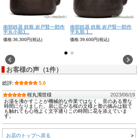
南部鉄器 鉄瓶 岩戸賢一郎作
南部鉄器 鉄瓶 岩戸賢一郎作
平丸小肌1...
平丸肌 1...
価格:36,300円(税込)
価格:39,600円(税込)
お客様の声（1件）
総評:
5.0
桜丸濁世様
2023/06/19
お湯を沸かすことが機械的な作業ではなく、音のある豊な
時間になりました。肩に広がる桜の文様と蕾の摘みは観て
も触れても心地よく文字通りこの時間に花を添えていま
す。
お店のトップへ戻る