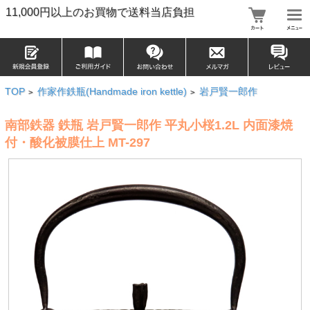
11,000円以上のお買物で送料当店負担
TOP
作家作鉄瓶(Handmade iron kettle)
岩戸賢一郎作
>
>
南部鉄器 鉄瓶 岩戸賢一郎作 平丸小桜1.2L 内面漆焼
付・酸化被膜仕上 MT-297