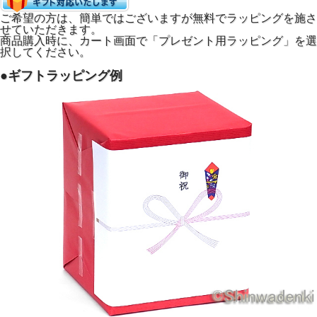
ご希望の方は、簡単ではございますが無料でラッピングを施さ
せていただきます。
商品購入時に、カート画面で「プレゼント用ラッピング」を選
択してください。
●平丸型の美しいフォルムと桜の花びら文様の存在感
「平丸型」と呼ばれる平たく丸みを帯びたシルエットは置く
●ギフトラッピング例
だけで空間に凛とした佇まいをもたらします。
表面には桜の花びらが静かに散りばめられています。
蓋のふちにも繊細な桜文様が施されております。
見る角度によって表情を変えるその佇まいは、インテリアと
しても部屋を凛と引き締めます。
お茶の時間が来るたびに日本の美意識を静かに感じられま
す。