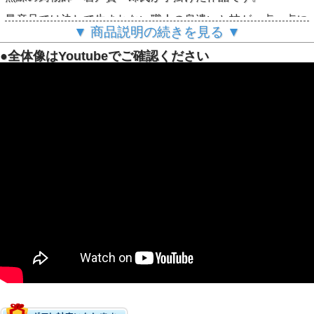
量産品では決して生まれない職人の息遣いと技が一点一点に
込められています。
▼ 商品説明の続きを見る ▼
手に取った瞬間に感じるずっしりとした重厚感。
●全体像はYoutubeでご確認ください
一生モノの価値がここに宿っています。