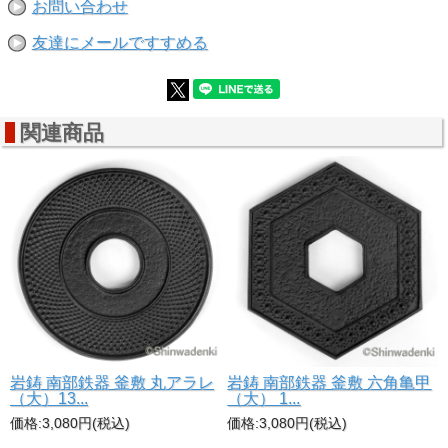
お問い合わせ
友達にメールですすめる
関連商品
岩鋳 南部鉄器 釜敷 丸アラレ
岩鋳 南部鉄器 釜敷 六角亀甲
（大）13...
（大） 1...
価格:3,080円(税込)
価格:3,080円(税込)