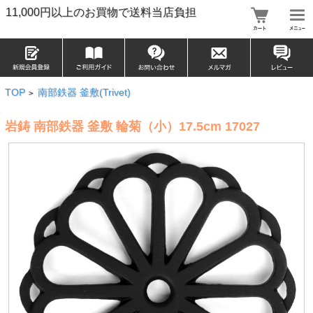
11,000円以上のお買物で送料当店負担
TOP
南部鉄器 釜敷(Trivet)
>
岩鋳 南部鉄器 釜敷 輪菊（小）17.5cm 17027