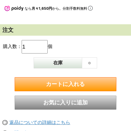
なら
月々1,650円
から。分割手数料無料
注文
購入数：
個
在庫
○
返品についての詳細はこちら