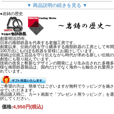
▼ 商品説明の続きを見る ▼
裏面はテーブルが傷にならないようゴム足を付けておりま
す。
●岩鋳の歴史
※ゴム足の色は、写真と異なる場合がございます。
製造販売元：岩鋳
サイズ(SIZE)：W17.5cm X H1.5cm
重さ：約0.6kg
創業明治35年。
素材：鉄鋳物（ウレタン塗装仕上）
日本の南部鉄器を代表する老舗工房です。
生産国：日本（岩手県）
創業以来、伝統の技を守り継承する南部鉄器の工房として年間
包装形態・付属品：専用箱、取扱説明書
100万点にものぼる鉄器を皆様にお届けしています。
岩鋳は伝統工芸品を守り伝えながら時代が求める新しい伝統の
創造にも取り組んでいます。
This trivet is designed with a chrysanthemum flower motif.
技術の改良と斬新なデザインの開発により生み出された多種多
様な南部鉄器製品は、国内だけでなく海外へも輸出され愛用さ
The chrysanthemum flower is a symbolic flower of Japan and
れています。
gives a noble and traditional impression.
The exquisite form of the chrysanthemum flower motif shows
a high level of craftsmanship.
ご希望の方は、簡単ではございますが無料でラッピングを施さ
せていただきます。
The underside has rubber feet to prevent scratches on your
商品購入時に、カート画面で「プレゼント用ラッピング」を選
table.
択してください。
※The color of the rubber feet may differ from the photo.
価格:
4,950円
(税込)