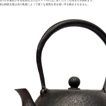
黒の月を連想させる黒色仕上げはテーブルの上に置くだけで空間を引き締めます。
細な鋳肌文様は光の角度によって様々な表情を見せ使い手を飽きさせません。