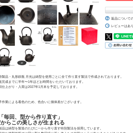
返品について
レビューはあ
特製品・丸形鉄瓶 月光は鋳型を使用ごとに全て作り直す製法で作成されております。
瓶完成までに半年〜1年ほどお時間をいただいております。
回仕上がり・入荷は2027年1月末を予定しております。
手作業による着色のため、色合いに個体差がございます。
●「毎回、型から作り直す」
だからこの美しさが生まれる
製品は鋳型を製造のたびに一から作り直す特別製法を採用しています。