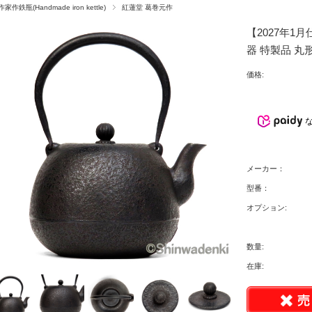
作家作鉄瓶(Handmade iron kettle)
紅蓮堂 葛巻元作
【2027年1
器 特製品 丸形
価格:
メーカー：
型番：
オプション:
数量:
在庫: