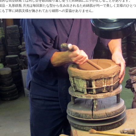
般的な焼型鉄瓶では同じ型を数回繰り返し使うため鋳肌にムラが生じることがあります。
製品・丸形鉄瓶 月光は毎回新たな型から生み出されるため鋳肌が均一で美しく文様のひと
にも丁寧に鋳肌文様が施されており細部への妥協がありません。