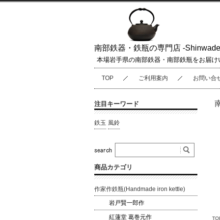
南部鉄器・鉄瓶の専門店 -Shinwaden
本場岩手県の南部鉄器・南部鉄瓶をお届け
TOP
ご利用案内
お問い合
注目キーワード
鉄玉
風鈴
商品カテゴリ
作家作鉄瓶(Handmade iron kettle)
岩戸賢一郎作
紅蓮堂 葛巻元作
TO