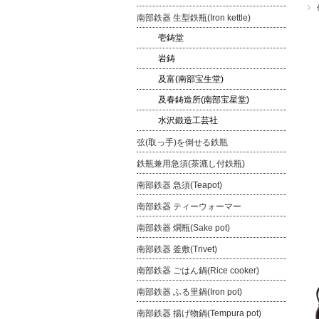
南部鉄器 生型鉄瓶(Iron kettle)
壱鋳堂
岩鋳
及富(南部宝生堂)
及春鋳造所(南部宝星堂)
水沢鍛造工芸社
弦(取っ手)を倒せる鉄瓶
鉄瓶兼用急須(茶漉し付鉄瓶)
南部鉄器 急須(Teapot)
南部鉄器 ティーウォーマー
南部鉄器 燗瓶(Sake pot)
南部鉄器 釜敷(Trivet)
南部鉄器 ごはん鍋(Rice cooker)
南部鉄器 ふる里鍋(Iron pot)
南部鉄器 揚げ物鍋(Tempura pot)