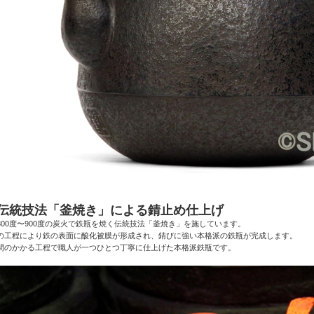
●伝統技法「釜焼き」による錆止め仕上げ
800度〜900度の炭火で鉄瓶を焼く伝統技法「釜焼き」を施しています。
の工程により鉄の表面に酸化被膜が形成され、錆びに強い本格派の鉄瓶が完成します。
間のかかる工程で職人が一つひとつ丁寧に仕上げた本格派鉄瓶です。