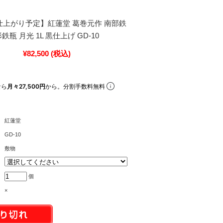
月仕上がり予定】紅蓮堂 葛巻元作 南部鉄
鉄瓶 月光 1L 黒仕上げ GD-10
¥82,500
(税込)
なら
月々27,500円
から。分割手数料無料
紅蓮堂
GD-10
敷物
個
×