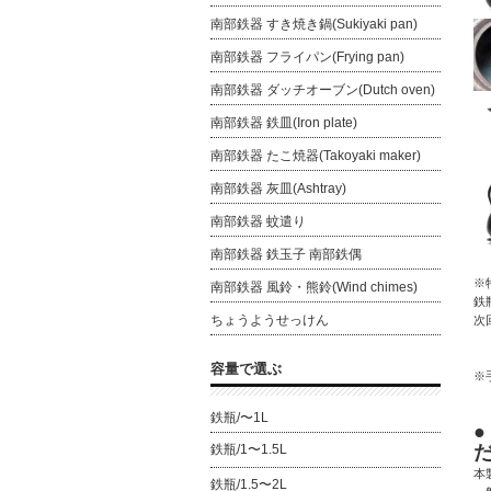
南部鉄器 すき焼き鍋(Sukiyaki pan)
南部鉄器 フライパン(Frying pan)
南部鉄器 ダッチオーブン(Dutch oven)
南部鉄器 鉄皿(Iron plate)
南部鉄器 たこ焼器(Takoyaki maker)
南部鉄器 灰皿(Ashtray)
南部鉄器 蚊遣り
南部鉄器 鉄玉子 南部鉄偶
※
南部鉄器 風鈴・熊鈴(Wind chimes)
鉄
ちょうようせっけん
次
容量で選ぶ
※
鉄瓶/〜1L
鉄瓶/1〜1.5L
本
鉄瓶/1.5〜2L