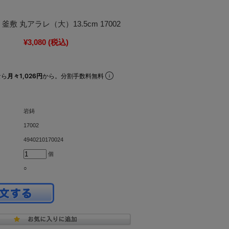
釜敷 丸アラレ（大）13.5cm 17002
¥3,080
(税込)
なら
月々1,026円
から。分割手数料無料
岩鋳
17002
4940210170024
個
○