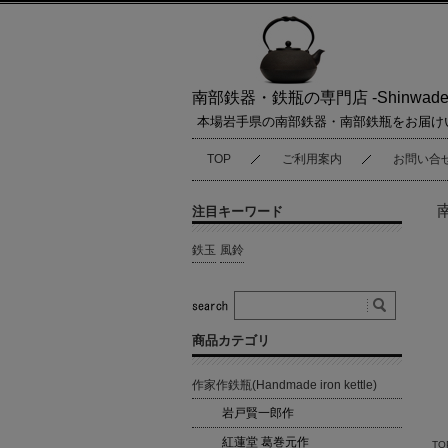
南部鉄器・鉄瓶の専門店 -Shinwaden
本場岩手県の南部鉄器・南部鉄瓶をお届け
TOP
ご利用案内
お問い合
注目キーワード
鉄玉
風鈴
商品カテゴリ
作家作鉄瓶(Handmade iron kettle)
岩戸賢一郎作
紅蓮堂 葛巻元作
TO