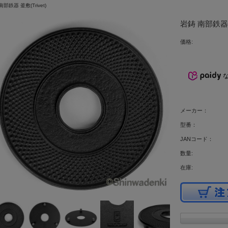
南部鉄器 釜敷(Trivet)
岩鋳 南部鉄器 
価格:
メーカー：
型番：
JANコード：
数量:
在庫: