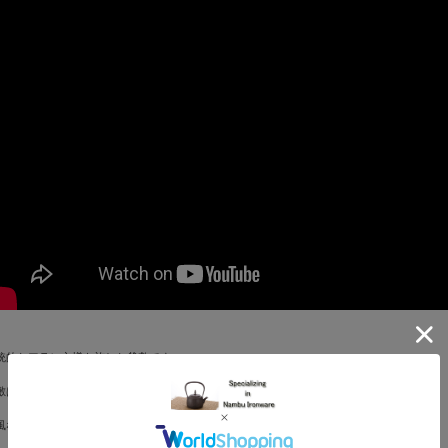
統的なアラレ文様を施した釜敷です。
敷は熱い鉄瓶や急須がテーブルや床材を傷つけるのを防ぎます。
風な外観により茶室やダイニングスペースを華やかに彩ります。