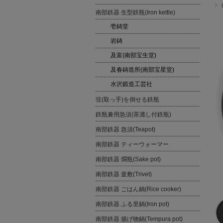
南部鉄器 生型鉄瓶(Iron kettle)
壱鋳堂
岩鋳
及富(南部宝生堂)
及春鋳造所(南部宝星堂)
水沢鍛造工芸社
弦(取っ手)を倒せる鉄瓶
鉄瓶兼用急須(茶漉し付鉄瓶)
南部鉄器 急須(Teapot)
南部鉄器 ティーウォーマー
南部鉄器 燗瓶(Sake pot)
南部鉄器 釜敷(Trivet)
南部鉄器 ごはん鍋(Rice cooker)
南部鉄器 ふる里鍋(Iron pot)
南部鉄器 揚げ物鍋(Tempura pot)