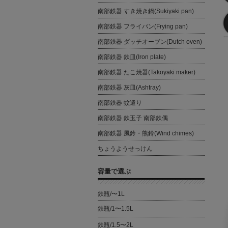
南部鉄器 すき焼き鍋(Sukiyaki pan)
南部鉄器 フライパン(Frying pan)
南部鉄器 ダッチオーブン(Dutch oven)
南部鉄器 鉄皿(Iron plate)
南部鉄器 たこ焼器(Takoyaki maker)
南部鉄器 灰皿(Ashtray)
南部鉄器 蚊遣り
南部鉄器 鉄玉子 南部鉄偶
南部鉄器 風鈴・熊鈴(Wind chimes)
ちょうようせっけん
容量で選ぶ
鉄瓶/〜1L
鉄瓶/1〜1.5L
鉄瓶/1.5〜2L