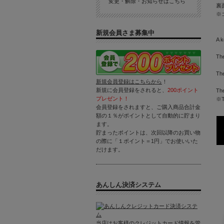
変更・解除・お知らせはこちら
裏
※
新規会員さま募集中
A k
The
The
新規会員登録はこちらから
！
新規に会員登録をされると、
200ポイント
The
プレゼント！
※Th
会員登録をされますと、ご購入商品合計金
額の１％がポイントとして自動的に貯まり
ます。
貯まったポイントは、次回以降のお買い物
の際に「１ポイント＝1円」でお使いいた
だけます。
あんしん決済システム
当店はお客様のクレジットカード情報を管