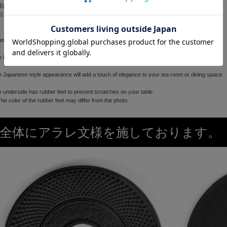
面はテーブルが傷にならないようゴム足を付けております。
ゴム足の色は、写真と異なる場合がございます。
ettle mat decorated with the traditional arare pattern.
 kettle mat prevents hot kettles and teapots from damaging tables and floors.
 Japanese-style appearance will add a touch of elegance to your tea room or dining space.
 underside has rubber feet to prevent scratches on your table.
e color of the rubber feet may differ from the photo.
全体にアラレ文様を施しております。