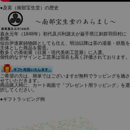
●及富（南部宝生堂）の歴史
嘉永元年（1848年）初代及川利源太が巌手県江刺群羽田村に
創業。
仙台伊達家鋳物師としても仕え、明治以降は茶の湯釜・鉄瓶を
主体とした商品を製造。
数多くの美術展（日展・現代美術工芸展）に入選。
個性的なデザインと工芸美は現在も高く評価されております。
造られてから50年以上経つ、及富をを代表するロングセラー
の鉄瓶です。
ご希望の方は、簡単ではございますが無料でラッピングを施さ
縁起が良いとされるひょうたん文様を施しております。
せていただきます。
商品購入時に、カート画面で「プレゼント用ラッピング」を選
瓢（ひさご）は、3つ揃えば三拍（瓢）子揃って縁起が良
択してください。
い。6つ揃った「六瓢箪」は、無病（六瓢）息災のお守りと
されています。
●ギフトラッピング例
果実が鈴なりになる様子から、「家運興隆」、「子孫繁栄」
のシンボルともいわれています。