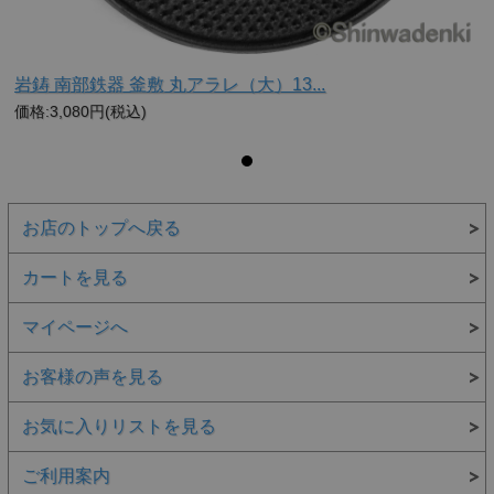
岩鋳 南部鉄器 釜敷 丸アラレ（大）13...
価格:3,080円(税込)
お店のトップへ戻る
弦（取っ手）はワンポイントアクセントに捻り加工を施して
カートを見る
おります。
捻り加工を施すことにより、持ちやすさや手に馴染みやすさ
マイページへ
が向上し、鉄瓶全体の美しさや風格を引き立たせます。
お客様の声を見る
お気に入りリストを見る
ご利用案内