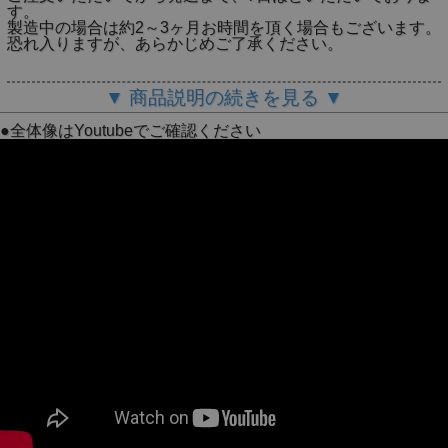
す。
製造中の場合は約2～3ヶ月お時間を頂く場合もございます。
恐れ入りますが、あらかじめご了承ください。
鉄瓶に茶漉しを付けた鉄瓶兼用急須です。
▼ 商品説明の続きを見る ▼
直火にかけて湯沸しとして、茶漉しに茶葉を入れて急須とし
●全体像はYoutubeでご確認ください
て、万能にご使用頂ける鉄瓶です。
鉄瓶の注ぎ口に茶漉しがセットされています。
お湯を沸かす時は茶漉しを外してご使用ください。