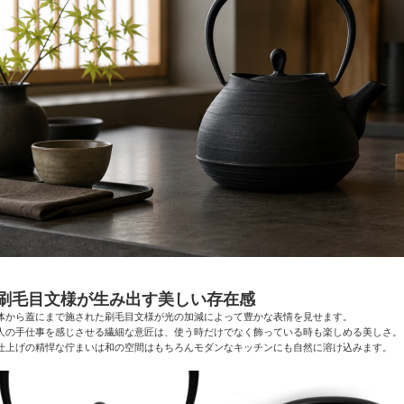
●刷毛目文様が生み出す美しい存在感
体から蓋にまで施された刷毛目文様が光の加減によって豊かな表情を見せます。
人の手仕事を感じさせる繊細な意匠は、使う時だけでなく飾っている時も楽しめる美しさ。
仕上げの精悍な佇まいは和の空間はもちろんモダンなキッチンにも自然に溶け込みます。