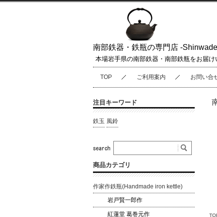
南部鉄器・鉄瓶の専門店 -Shinwaden
本場岩手県の南部鉄器・南部鉄瓶をお届け
TOP
ご利用案内
お問い合
注目キーワード
鉄玉
風鈴
商品カテゴリ
作家作鉄瓶(Handmade iron kettle)
岩戸賢一郎作
紅蓮堂 葛巻元作
TO