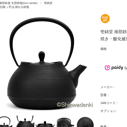
南部鉄器 生型鉄瓶(Iron kettle)
壱鋳堂
弦(取っ手)を倒せる鉄瓶
壱鋳堂 南部鉄
焼き・酸化被膜
価格:
メーカー：
型番：
JANコード：
オプション:
数量: