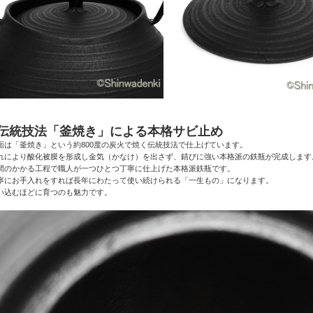
●伝統技法「釜焼き」による本格サビ止め
面は「釜焼き」という約800度の炭火で焼く伝統技法で仕上げています。
れにより酸化被膜を形成し金気（かなけ）を出さず、錆びに強い本格派の鉄瓶が完成します
間のかかる工程で職人が一つひとつ丁寧に仕上げた本格派鉄瓶です。
寧にお手入れをすれば長年にわたって使い続けられる「一生もの」になります。
い込むほどに育つのも魅力です。