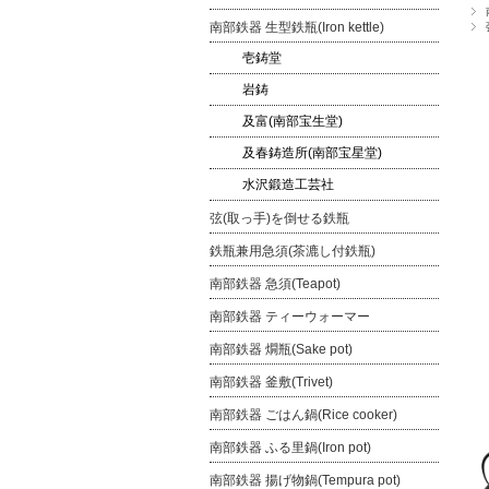
南部鉄器 生型鉄瓶(Iron kettle)
壱鋳堂
岩鋳
及富(南部宝生堂)
及春鋳造所(南部宝星堂)
水沢鍛造工芸社
弦(取っ手)を倒せる鉄瓶
鉄瓶兼用急須(茶漉し付鉄瓶)
南部鉄器 急須(Teapot)
南部鉄器 ティーウォーマー
南部鉄器 燗瓶(Sake pot)
南部鉄器 釜敷(Trivet)
南部鉄器 ごはん鍋(Rice cooker)
南部鉄器 ふる里鍋(Iron pot)
南部鉄器 揚げ物鍋(Tempura pot)