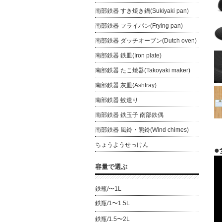
南部鉄器 すき焼き鍋(Sukiyaki pan)
南部鉄器 フライパン(Frying pan)
南部鉄器 ダッチオーブン(Dutch oven)
南部鉄器 鉄皿(Iron plate)
南部鉄器 たこ焼器(Takoyaki maker)
南部鉄器 灰皿(Ashtray)
南部鉄器 蚊遣り
南部鉄器 鉄玉子 南部鉄偶
南部鉄器 風鈴・熊鈴(Wind chimes)
ちょうようせっけん
●
容量で選ぶ
鉄瓶/〜1L
鉄瓶/1〜1.5L
鉄瓶/1.5〜2L