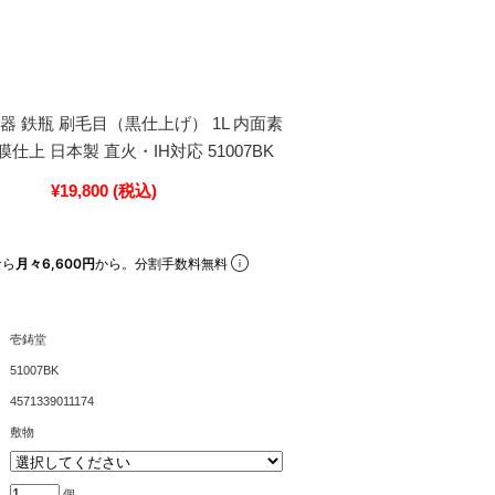
器 鉄瓶 刷毛目（黒仕上げ） 1L 内面素
仕上 日本製 直火・IH対応 51007BK
¥19,800
(税込)
なら
月々6,600円
から。分割手数料無料
壱鋳堂
51007BK
4571339011174
敷物
個