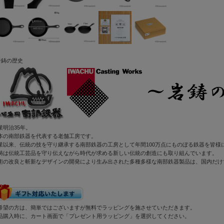
岩鋳の歴史
業明治35年。
本の南部鉄器を代表する老舗工房です。
業以来、伝統の技を守り継承する南部鉄器の工房として年間100万点にものぼる鉄器を皆様
鋳は伝統工芸品を守り伝えながら時代が求める新しい伝統の創造にも取り組んでいます。
術の改良と斬新なデザインの開発により生み出された多種多様な南部鉄器製品は、国内だけ
希望の方は、簡単ではございますが無料でラッピングを施させていただきます。
品購入時に、カート画面で「プレゼント用ラッピング」を選択してください。