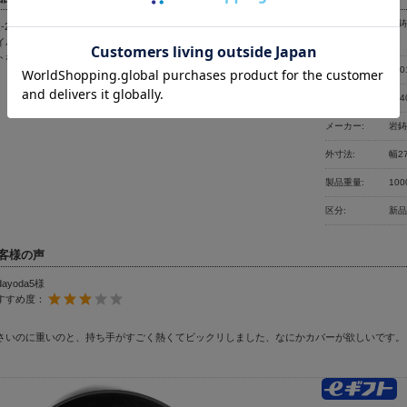
岩鋳
人-2人分の目玉焼きやお料理にちょうどよいサイズの南部鉄器のフ
製品名:
イパンです。 ちょっとした朝食や軽食の調理に便利です。 コンパ
5
トな鉄器を使いたい人にぴったりです。
型番:
240
ＪＡＮコード:
494
メーカー:
岩
外寸法:
幅2
製品重量:
100
区分:
新
客様の声
dayoda5様
すすめ度：
さいのに重いのと、持ち手がすごく熱くてビックリしました、なにかカバーが欲しいです。