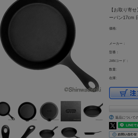
【お取り寄せ
ーパン17cm 
価格:
メーカー：
型番：
JANコード：
数量:
在庫:
返品について