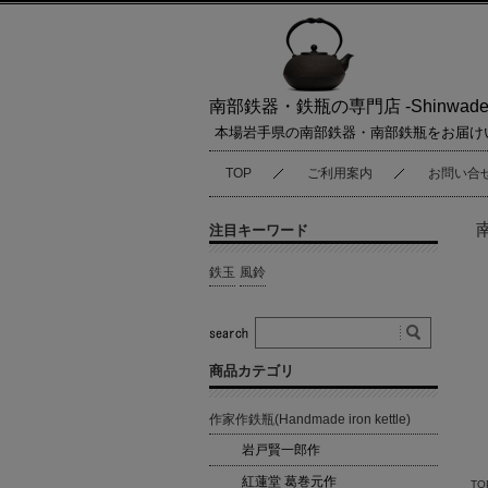
南部鉄器・鉄瓶の専門店 -Shinwaden
本場岩手県の南部鉄器・南部鉄瓶をお届け
TOP
ご利用案内
お問い合
注目キーワード
鉄玉
風鈴
商品カテゴリ
作家作鉄瓶(Handmade iron kettle)
岩戸賢一郎作
紅蓮堂 葛巻元作
TO