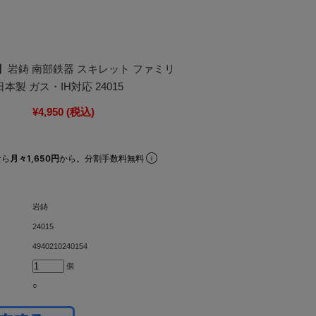
】岩鋳 南部鉄器 スキレット ファミリ
日本製 ガス・IH対応 24015
¥4,950
(税込)
なら
月々1,650円
から。分割手数料無料
岩鋳
24015
4940210240154
個
○