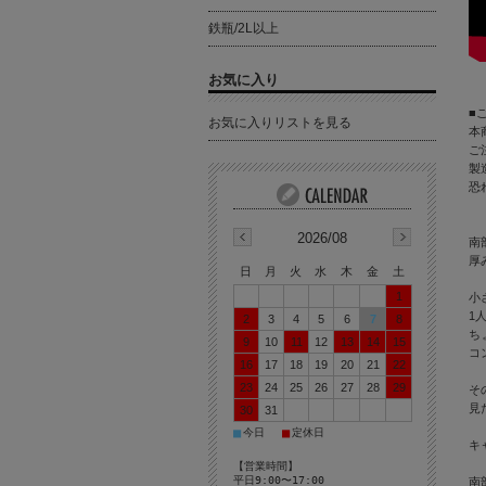
鉄瓶/2L以上
お気に入り
■
お気に入りリストを見る
本
ご
製
恐
2026/08
南
厚
日
月
火
水
木
金
土
1
小
1
2
3
4
5
6
7
8
ち
9
10
11
12
13
14
15
コ
16
17
18
19
20
21
22
23
24
25
26
27
28
29
そ
見
30
31
■
■
今日
定休日
キ
【営業時間】
平日9:00〜17:00
南