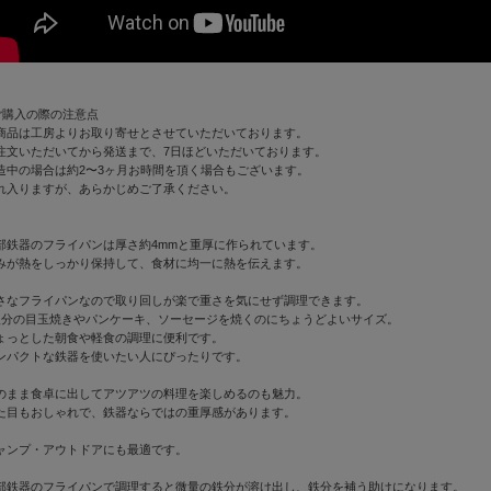
ご購入の際の注意点
商品は工房よりお取り寄せとさせていただいております。
注文いただいてから発送まで、7日ほどいただいております。
造中の場合は約2〜3ヶ月お時間を頂く場合もございます。
れ入りますが、あらかじめご了承ください。
部鉄器のフライパンは厚さ約4mmと重厚に作られています。
みが熱をしっかり保持して、食材に均一に熱を伝えます。
さなフライパンなので取り回しが楽で重さを気にせず調理できます。
人分の目玉焼きやパンケーキ、ソーセージを焼くのにちょうどよいサイズ。
ょっとした朝食や軽食の調理に便利です。
ンパクトな鉄器を使いたい人にぴったりです。
のまま食卓に出してアツアツの料理を楽しめるのも魅力。
た目もおしゃれで、鉄器ならではの重厚感があります。
ャンプ・アウトドアにも最適です。
部鉄器のフライパンで調理すると微量の鉄分が溶け出し、鉄分を補う助けになります。