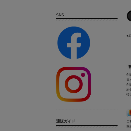
SNS
●
創
日
創
岩
技
通販ガイド
ご
商