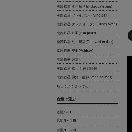
南部鉄器 すき焼き鍋(Sukiyaki pan)
南部鉄器 フライパン(Frying pan)
南部鉄器 ダッチオーブン(Dutch oven)
南部鉄器 鉄皿(Iron plate)
南部鉄器 たこ焼器(Takoyaki maker)
南部鉄器 灰皿(Ashtray)
南部鉄器 蚊遣り
南部鉄器 鉄玉子 南部鉄偶
南部鉄器 風鈴・熊鈴(Wind chimes)
ちょうようせっけん
容量で選ぶ
鉄瓶/〜1L
鉄瓶/1〜1.5L
鉄瓶/1.5〜2L