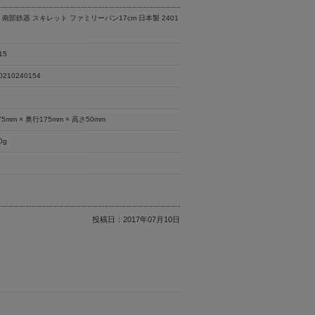
 南部鉄器 スキレット ファミリーパン17cm 日本製 2401
15
0210240154
鋳
75mm × 奥行175mm × 高さ50mm
0g
品
投稿日：
2017年07月10日