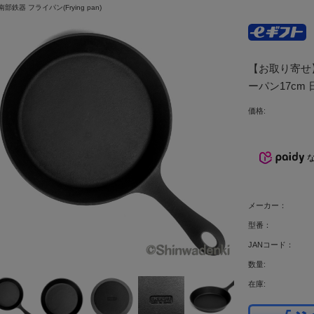
南部鉄器 フライパン(Frying pan)
【お取り寄せ
ーパン17cm 
価格:
メーカー：
型番：
JANコード：
数量:
在庫: