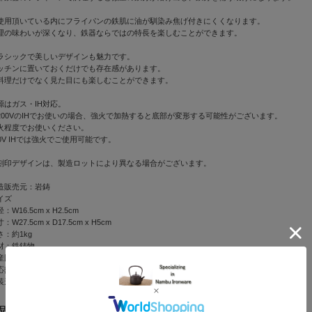
使用頂いている内にフライパンの鉄肌に油が馴染み焦げ付きにくくなります。
理の味わいが深くなり、鉄器ならではの特長を楽しむことができます。
ラシックで美しいデザインも魅力です。
ッチンに置いておくだけでも存在感があります。
料理だけでなく見た目にも楽しむことができます。
源はガス・IH対応。
200VのIHでお使いの場合、強火で加熱すると底部が変形する可能性がございます。
火程度でお使いください。
00V IHでは強火でご使用可能です。
刻印デザインは、製造ロットにより異なる場合がございます。
造販売元：岩鋳
イズ
：W16.5cm x H2.5cm
：W27.5cm x D17.5cm x H5cm
さ：約1kg
材：鉄鋳物
産国：日本（岩手県）
応熱源：直火、IH電磁調理器（100V・200V）
装形態・付属品：専用箱、取扱説明書
品説明
商品仕様