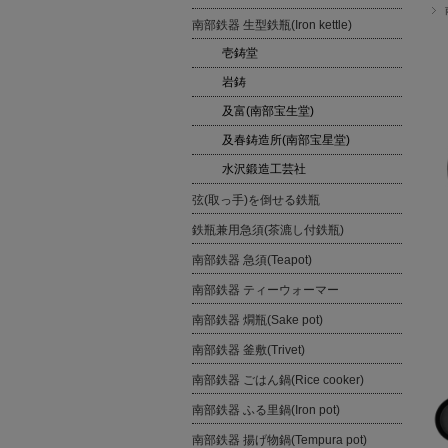
南部鉄器 生型鉄瓶(Iron kettle)
壱鋳堂
岩鋳
及富(南部宝生堂)
及春鋳造所(南部宝星堂)
水沢鍛造工芸社
弦(取っ手)を倒せる鉄瓶
鉄瓶兼用急須(茶漉し付鉄瓶)
南部鉄器 急須(Teapot)
南部鉄器 ティーウォーマー
南部鉄器 燗瓶(Sake pot)
南部鉄器 釜敷(Trivet)
南部鉄器 ごはん鍋(Rice cooker)
南部鉄器 ふる里鍋(Iron pot)
南部鉄器 揚げ物鍋(Tempura pot)