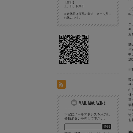
【休日】
土、日、祝祭日
ご
料
※定休日は商品の発送・メール共に
お休みです。
ク
キ
お
熱
※
中
1
※
製
サ
内径
外寸
重
素
生
下記にメールアドレスを入力し
対
登録ボタンを押して下さい。
包
商