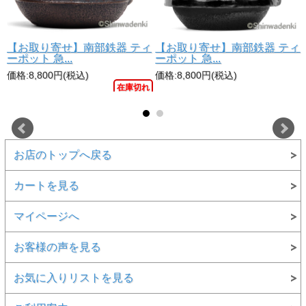
ィ
【お取り寄せ】南部鉄器 ティ
【お取り寄せ】南部鉄器 ティ
ーポット 急...
ーポット 急...
価格:8,800円(税込)
価格:8,800円(税込)
一人分に最適な0.3Lサイズと使いやすさへのこだわり
在庫切れ
お一人様でゆっくりとお茶を楽しむのに最適な容量設計。
弦（取っ手）は倒すことができるため収納時にもコンパク
ト。
見た目の重厚感がありながらも手に馴染む絶妙なバランス
お店のトップへ戻る
で、日常使いしやすい実用性も兼ね備えています。
カートを見る
マイページへ
お客様の声を見る
お気に入りリストを見る