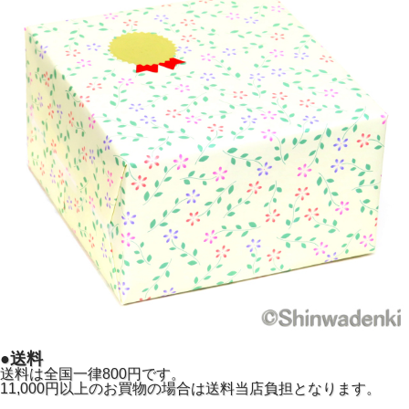
鉄の保温力で茶葉の旨みを最大限に引き出す
鉄の優れた保温性により茶葉の旨味をじっくりと引き出しま
す。
冷めにくい鉄の特性を活かすことで、お茶本来の香りと旨み
が最大限に抽出され深い味わいを堪能できます。
内面のホーロー加工により急須から鉄分が溶け出す心配がな
く、お茶本来の風味を損なうことなくお楽しみいただけま
●送料
す。
送料は全国一律800円です。
11,000円以上のお買物の場合は送料当店負担となります。
錆の心配もなくお手入れも簡単。