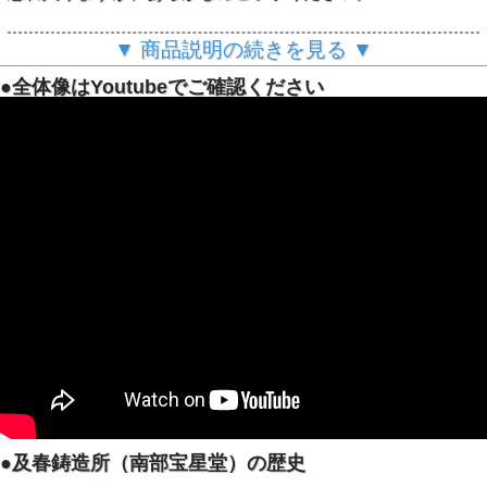
世界遺産・中尊寺金色堂の荘厳美をまとう芸術的な急
▼ 商品説明の続きを見る ▼
須
岩手県の名刹・中尊寺金色堂をモチーフにした鉄急須です。
●全体像はYoutubeでご確認ください
表面には中尊寺金色堂の美しい姿が描かれています。
裏面には松尾芭蕉の名句「五月雨の降り残してや光堂」が繊
細に描かれています。
金色を基調とした装飾と伝統的なアラレ文様は日本の美意識
が凝縮されたデザインです。
●及春鋳造所（南部宝星堂）の歴史