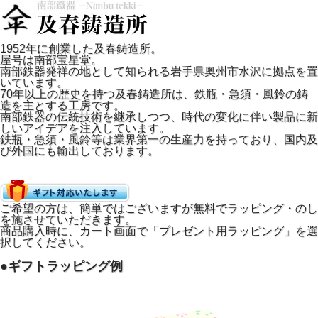
1952年に創業した及春鋳造所。
屋号は南部宝星堂。
南部鉄器発祥の地として知られる岩手県奥州市水沢に拠点を置
いています。
70年以上の歴史を持つ及春鋳造所は、鉄瓶・急須・風鈴の鋳
造を主とする工房です。
南部鉄器の伝統技術を継承しつつ、時代の変化に伴い製品に新
しいアイデアを注入しています。
鉄瓶・急須・風鈴等は業界第一の生産力を持っており、国内及
び外国にも輸出しております。
ご希望の方は、簡単ではございますが無料でラッピング・のし
を施させていただきます。
商品購入時に、カート画面で「プレゼント用ラッピング」を選
択してください。
●ギフトラッピング例