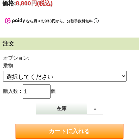
価格:
8,800円
(税込)
長年にわたって安心してご使用いただけます。
※ホーローが割れる可能性が有るため、加熱して湯沸しとし
てご使用できません。
なら
月々2,933円
から。分割手数料無料
※鉄分の溶出はございません。
注文
オプション:
敷物
購入数：
個
在庫
○