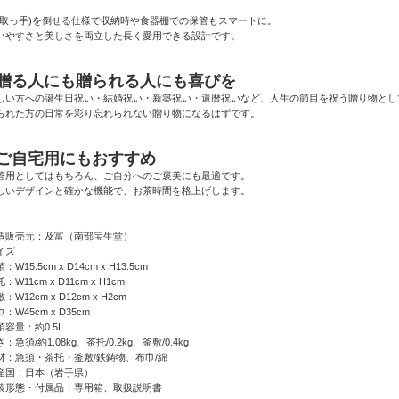
(取っ手)を倒せる仕様で収納時や食器棚での保管もスマートに。
いやすさと美しさを両立した長く愛用できる設計です。
●贈る人にも贈られる人にも喜びを
しい方への誕生日祝い・結婚祝い・新築祝い・還暦祝いなど、人生の節目を祝う贈り物とし
られた方の日常を彩り忘れられない贈り物になるはずです。
●ご自宅用にもおすすめ
答用としてはもちろん、ご自分へのご褒美にも最適です。
しいデザインと確かな機能で、お茶時間を格上げします。
造販売元：及富（南部宝生堂）
イズ
：W15.5cm x D14cm x H13.5cm
：W11cm x D11cm x H1cm
：W12cm x D12cm x H2cm
：W45cm x D35cm
須容量：約0.5L
：急須/約1.08kg、茶托/0.2kg、釜敷/0.4kg
材：急須・茶托・釜敷/鉄鋳物、布巾/綿
産国：日本（岩手県）
装形態・付属品：専用箱、取扱説明書