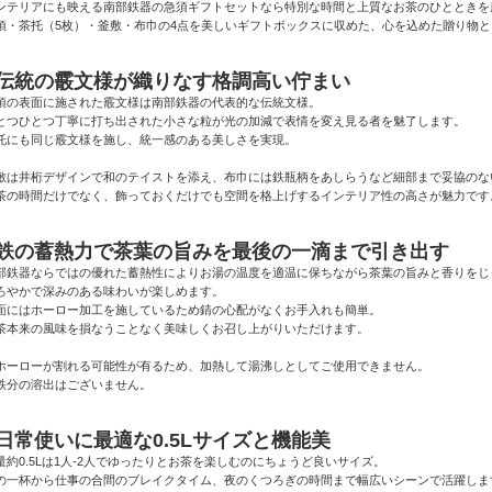
ンテリアにも映える南部鉄器の急須ギフトセットなら特別な時間と上質なお茶のひとときを
須・茶托（5枚）・釜敷・布巾の4点を美しいギフトボックスに収めた、心を込めた贈り物
●伝統の霰文様が織りなす格調高い佇まい
須の表面に施された霰文様は南部鉄器の代表的な伝統文様。
とつひとつ丁寧に打ち出された小さな粒が光の加減で表情を変え見る者を魅了します。
托にも同じ霰文様を施し、統一感のある美しさを実現。
敷は井桁デザインで和のテイストを添え、布巾には鉄瓶柄をあしらうなど細部まで妥協のな
茶の時間だけでなく、飾っておくだけでも空間を格上げするインテリア性の高さが魅力です
●鉄の蓄熱力で茶葉の旨みを最後の一滴まで引き出す
部鉄器ならではの優れた蓄熱性によりお湯の温度を適温に保ちながら茶葉の旨みと香りをじ
ろやかで深みのある味わいが楽しめます。
面にはホーロー加工を施しているため錆の心配がなくお手入れも簡単。
茶本来の風味を損なうことなく美味しくお召し上がりいただけます。
ホーローが割れる可能性が有るため、加熱して湯沸しとしてご使用できません。
鉄分の溶出はございません。
日常使いに最適な0.5Lサイズと機能美
量約0.5Lは1人-2人でゆったりとお茶を楽しむのにちょうど良いサイズ。
の一杯から仕事の合間のブレイクタイム、夜のくつろぎの時間まで幅広いシーンで活躍しま