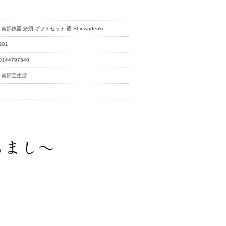
 南部鉄器 急須 ギフトセット 霰 Shinwadenki
201
0144797340
 南部宝生堂
品