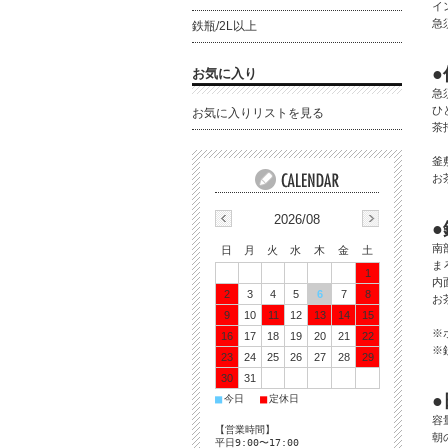
イ
急
鉄瓶/2L以上
お気に入り
急
ひ
お気に入りリストを見る
茶
釜
お
2026/08
南
日
月
火
水
木
金
土
ま
1
内
2
3
4
5
6
7
8
お
9
10
11
12
13
14
15
※
16
17
18
19
20
21
22
※
23
24
25
26
27
28
29
30
31
●
■
■
今日
定休日
容
【営業時間】
朝
平日9:00〜17:00