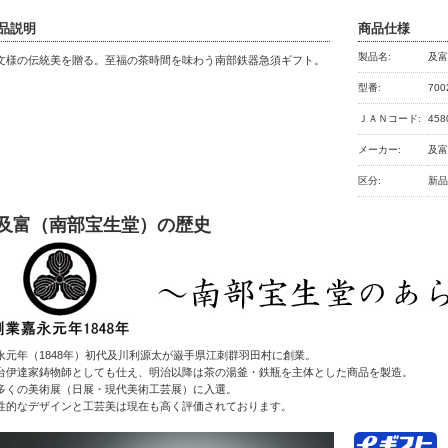
品説明
商品仕様
製品名:
及富
文様の伝統美を贈る。至福の茶時間を味わう南部鉄器急須ギフト。
型番:
700
ＪＡＮコード:
458
メーカー:
及富
区分:
新
●及富（南部宝生堂）の歴史
永元年（1848年）初代及川利源太が巌手県江刺群羽田村に創業。
台伊達家鋳物師としても仕え、明治以降は茶の湯釜・鉄瓶を主体とした商品を製造。
多くの美術展（日展・現代美術工芸展）に入選。
性的なデザインと工芸美は現在も高く評価されております。