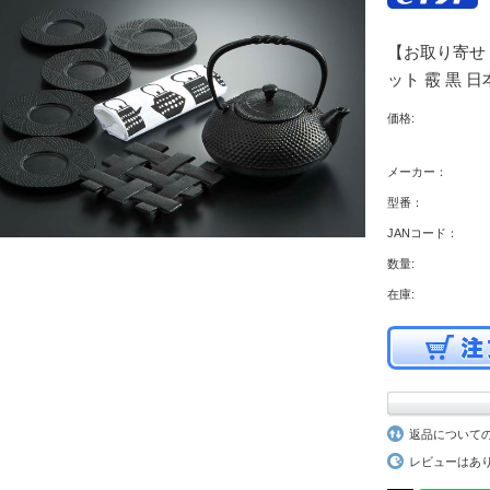
【お取り寄せ
ット 霰 黒 日本
価格:
メーカー：
型番：
JANコード：
数量:
在庫:
返品について
レビューはあ