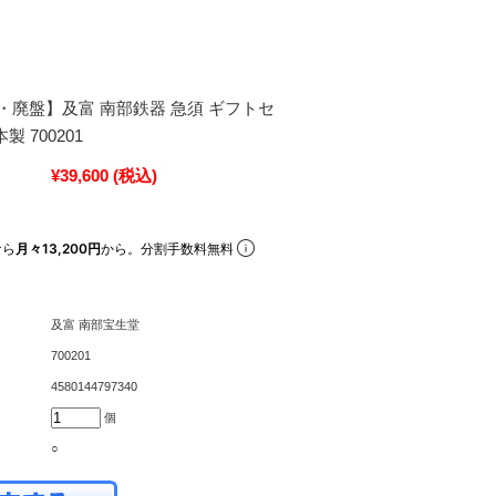
・廃盤】及富 南部鉄器 急須 ギフトセ
製 700201
¥39,600
(税込)
なら
月々13,200円
から。分割手数料無料
及富 南部宝生堂
700201
4580144797340
個
○