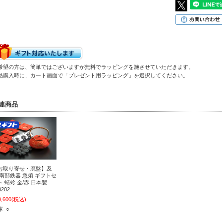
希望の方は、簡単ではございますが無料でラッピングを施させていただきます。
品購入時に、カート画面で「プレゼント用ラッピング」を選択してください。
連商品
お取り寄せ・廃盤】及
 南部鉄器 急須 ギフトセ
ト 蜻蛉 金/赤 日本製
0202
9,600
(税込)
庫 ○