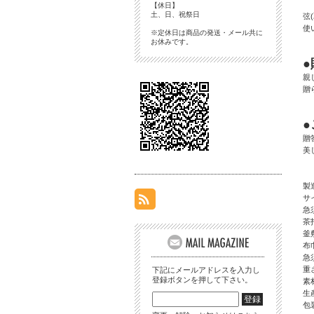
【休日】
土、日、祝祭日
弦
使
※定休日は商品の発送・メール共に
お休みです。
親
贈
贈
美
製
サ
急須
茶托
釜敷
布巾
急
重さ
下記にメールアドレスを入力し
登録ボタンを押して下さい。
素
生
包