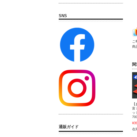
SNS
ご
商
関
【
富
ッ
70
¥3
通販ガイド
在