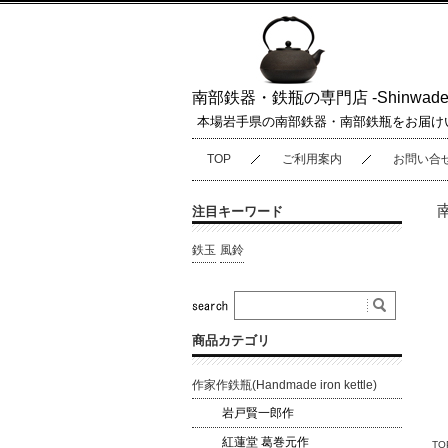
南部鉄器・鉄瓶の専門店 -Shinwaden
本場岩手県の南部鉄器・南部鉄瓶をお届け
TOP
ご利用案内
お問い合
注目キーワード
鉄玉
風鈴
商品カテゴリ
作家作鉄瓶(Handmade iron kettle)
岩戸賢一郎作
紅蓮堂 葛巻元作
TO