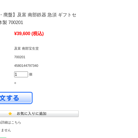
・廃盤】及富 南部鉄器 急須 ギフトセ
製 700201
¥39,600
(税込)
及富 南部宝生堂
700201
4580144797340
個
○
の詳細はこちら
りません