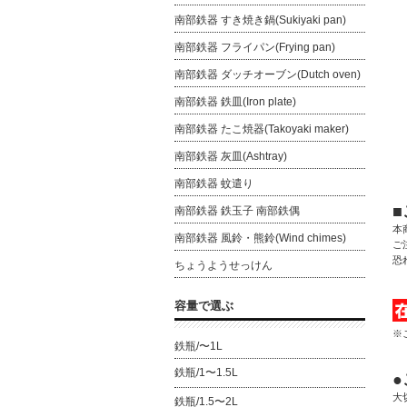
南部鉄器 すき焼き鍋(Sukiyaki pan)
南部鉄器 フライパン(Frying pan)
南部鉄器 ダッチオーブン(Dutch oven)
南部鉄器 鉄皿(Iron plate)
南部鉄器 たこ焼器(Takoyaki maker)
南部鉄器 灰皿(Ashtray)
南部鉄器 蚊遣り
南部鉄器 鉄玉子 南部鉄偶
本
南部鉄器 風鈴・熊鈴(Wind chimes)
ご
恐
ちょうようせっけん
容量で選ぶ
※
鉄瓶/〜1L
鉄瓶/1〜1.5L
大
鉄瓶/1.5〜2L