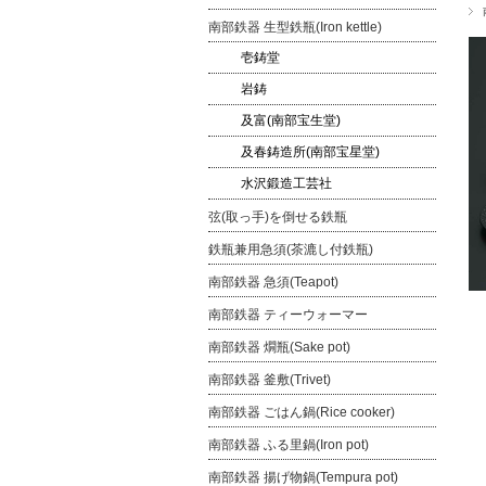
南部鉄器 生型鉄瓶(Iron kettle)
壱鋳堂
岩鋳
及富(南部宝生堂)
及春鋳造所(南部宝星堂)
水沢鍛造工芸社
弦(取っ手)を倒せる鉄瓶
鉄瓶兼用急須(茶漉し付鉄瓶)
南部鉄器 急須(Teapot)
南部鉄器 ティーウォーマー
南部鉄器 燗瓶(Sake pot)
南部鉄器 釜敷(Trivet)
南部鉄器 ごはん鍋(Rice cooker)
南部鉄器 ふる里鍋(Iron pot)
南部鉄器 揚げ物鍋(Tempura pot)