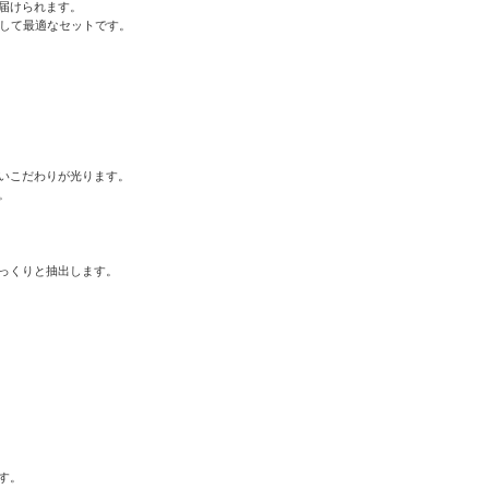
届けられます。
として最適なセットです。
いこだわりが光ります。
。
っくりと抽出します。
す。