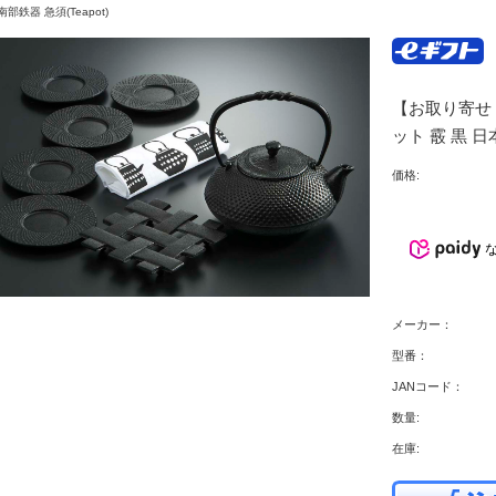
南部鉄器 急須(Teapot)
【お取り寄せ
ット 霰 黒 日本
価格:
メーカー：
型番：
JANコード：
数量:
在庫: