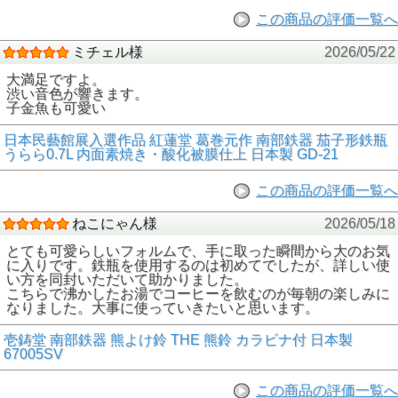
この商品の評価一覧へ
ミチェル様
2026/05/22
大満足ですよ。
渋い音色が響きます。
子金魚も可愛い
日本民藝館展入選作品 紅蓮堂 葛巻元作 南部鉄器 茄子形鉄瓶
うらら0.7L 内面素焼き・酸化被膜仕上 日本製 GD-21
この商品の評価一覧へ
ねこにゃん様
2026/05/18
とても可愛らしいフォルムで、手に取った瞬間から大のお気
に入りです。鉄瓶を使用するのは初めてでしたが、詳しい使
い方を同封いただいて助かりました。
こちらで沸かしたお湯でコーヒーを飲むのが毎朝の楽しみに
なりました。大事に使っていきたいと思います。
壱鋳堂 南部鉄器 熊よけ鈴 THE 熊鈴 カラビナ付 日本製
67005SV
この商品の評価一覧へ