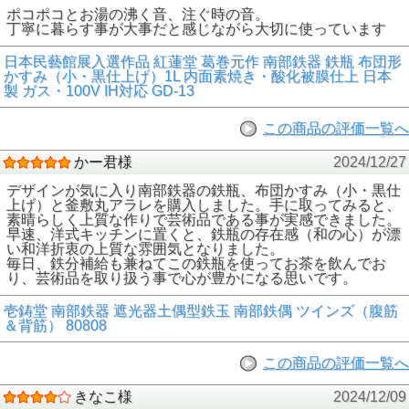
ポコポコとお湯の沸く音、注ぐ時の音。
丁寧に暮らす事が大事だと感じながら大切に使っています
日本民藝館展入選作品 紅蓮堂 葛巻元作 南部鉄器 鉄瓶 布団形
かすみ（小・黒仕上げ）1L 内面素焼き・酸化被膜仕上 日本
製 ガス・100V IH対応 GD-13
この商品の評価一覧へ
かー君様
2024/12/27
デザインが気に入り南部鉄器の鉄瓶、布団かすみ（小・黒仕
上げ）と釜敷丸アラレを購入しました。手に取ってみると、
素晴らしく上質な作りで芸術品である事が実感できました。
早速、洋式キッチンに置くと、鉄瓶の存在感（和の心）が漂
い和洋折衷の上質な雰囲気となりました。
毎日、鉄分補給も兼ねてこの鉄瓶を使ってお茶を飲んでお
り、芸術品を取り扱う事で心が豊かになる思いです。
壱鋳堂 南部鉄器 遮光器土偶型鉄玉 南部鉄偶 ツインズ（腹筋
＆背筋） 80808
この商品の評価一覧へ
きなこ様
2024/12/09