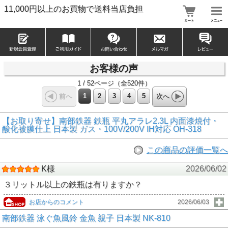
11,000円以上のお買物で送料当店負担
お客様の声
1 / 52ページ（全520件）
1
2
3
4
5
前へ
次へ
【お取り寄せ】南部鉄器 鉄瓶 平丸アラレ2.3L 内面漆焼付・
酸化被膜仕上 日本製 ガス・100V/200V IH対応 OH-318
この商品の評価一覧へ
K様
2026/06/02
３リットル以上の鉄瓶は有りますか？
お店からのコメント
2026/06/03
南部鉄器 泳ぐ魚風鈴 金魚 親子 日本製 NK-810