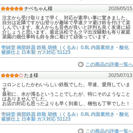
ナベちゃん様
2026/05/15
注文から受け取りまで早く、対応が素早い事に驚きました。
自分は近隣ですが山登りが趣味で早速クマ避け鈴を付けて楽
しんでいます。友人からも音色が良いと評判も良く友達に紹
介しょうと思います。最近浜松でもクマ出没騒動も有り家庭
菜園の畑仕事時も鈴を身に着けて頑張っています。
壱鋳堂 南部鉄器 鉄瓶 胡桃（くるみ）0.8L 内面素焼き・酸化
被膜仕上 日本製 ガス対応 51123
この商品の評価一覧へ
たま様
2025/07/13
コロンとしたかわいらしい鉄瓶でした。早速、愛用していま
す。
最初に、水が濁るということでしたが、特にそのようなこと
はありませんでした。
お店の対応も思ったよりも早く到着し、梱包も丁寧でした！
壱鋳堂 南部鉄器 鉄瓶 胡桃（くるみ）0.8L 内面素焼き・酸化
被膜仕上 日本製 ガス対応 51123
この商品の評価一覧へ