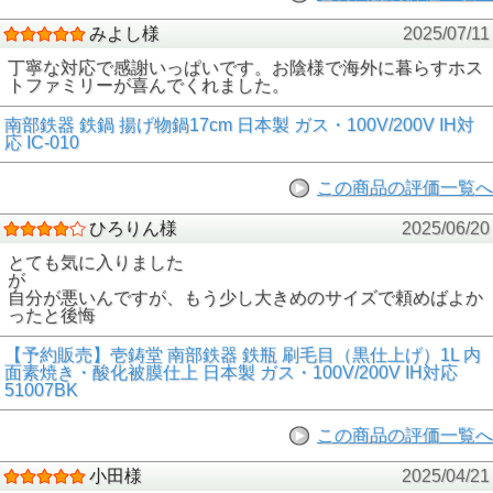
みよし様
2025/07/11
丁寧な対応で感謝いっぱいです。お陰様で海外に暮らすホス
トファミリーが喜んでくれました。
南部鉄器 鉄鍋 揚げ物鍋17cm 日本製 ガス・100V/200V IH対
応 IC-010
この商品の評価一覧へ
ひろりん様
2025/06/20
とても気に入りました
が
自分が悪いんですが、もう少し大きめのサイズで頼めばよか
ったと後悔
【予約販売】壱鋳堂 南部鉄器 鉄瓶 刷毛目（黒仕上げ）1L 内
面素焼き・酸化被膜仕上 日本製 ガス・100V/200V IH対応
51007BK
この商品の評価一覧へ
小田様
2025/04/21