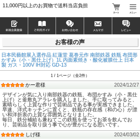
11,000円以上のお買物で送料当店負担
お客様の声
日本民藝館展入選作品 紅蓮堂 葛巻元作 南部鉄器 鉄瓶 布団形
かすみ（小・黒仕上げ）1L 内面素焼き・酸化被膜仕上 日本
製 ガス・100V IH対応 GD-13
1 / 1ページ（全2件）
かー君様
2024/12/27
デザインが気に入り南部鉄器の鉄瓶、布団かすみ（小・黒仕
上げ）と釜敷丸アラレを購入しました。手に取ってみると、
素晴らしく上質な作りで芸術品である事が実感できました。
早速、洋式キッチンに置くと、鉄瓶の存在感（和の心）が漂
い和洋折衷の上質な雰囲気となりました。
毎日、鉄分補給も兼ねてこの鉄瓶を使ってお茶を飲んでお
り、芸術品を取り扱う事で心が豊かになる思いです。
しげ様
2024/03/02