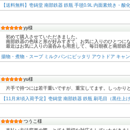
【送料無料】壱鋳堂 南部鉄器 鉄瓶 手毬0.9L 内面素焼き・酸化被
yy様
初めて購入させていただきました。
南部鉄器の色味と形が好みすぎて、お気に入りのひとつに
最近はお気に入りの湯呑みも用意して、毎日朝夜と南部鉄
揚物・煮物・スープ ミルクパンにピッタリ アウトドア キャンプにも大
yu様
片手で持つには若干重いですが、重宝してます。しっかり
【11月末頃入荷予定】壱鋳堂 南部鉄器 鉄瓶 刷毛目（黒仕上げ）1.3
つうこ様