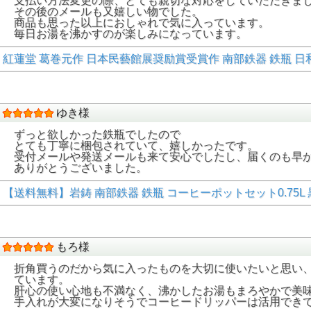
支払い方法変更の際、とても親切な対応をしていただきま
その後のメールも又嬉しい物でした。
商品も思った以上におしゃれで気に入っています。
毎日お湯を沸かすのが楽しみになっています。
紅蓮堂 葛巻元作 日本民藝館展奨励賞受賞作 南部鉄器 鉄瓶 日和1.
ゆき様
ずっと欲しかった鉄瓶でしたので
とても丁寧に梱包されていて、嬉しかったです。
受付メールや発送メールも来て安心でしたし、届くのも早
ありがとうございました。
【送料無料】岩鋳 南部鉄器 鉄瓶 コーヒーポットセット0.75L 黒焼付
もろ様
折角買うのだから気に入ったものを大切に使いたいと思い
ています。
肝心の使い心地も不満なく、沸かしたお湯もまろやかで美
手入れが大変になりそうでコーヒードリッパーは活用でき