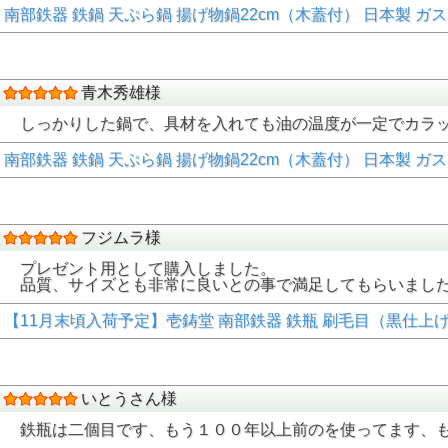
南部鉄器 鉄鍋 天ぷら鍋 揚げ物鍋22cm（木蓋付） 日本製 ガス・100V
青木秀雄様
しっかりした鍋で、具材を入れても油の温度が一定でカラ
南部鉄器 鉄鍋 天ぷら鍋 揚げ物鍋22cm（木蓋付） 日本製 ガス・100V
フジムラ様
プレゼント用として購入しました。
品質、サイズとも非常に良いとの事で満足してもらいまし
【11月末頃入荷予定】壱鋳堂 南部鉄器 鉄瓶 刷毛目（黒仕上げ）1.3
いとうさん様
鉄瓶は二個目です、もう１００年以上前のを使ってます、