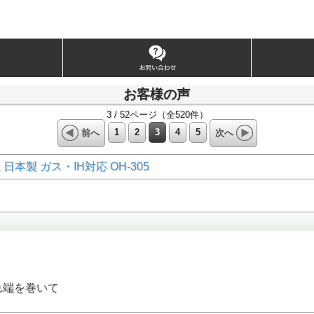
お客様の声
3 / 52ページ（全520件）
1
2
3
4
5
前へ
次へ
本製 ガス・IH対応 OH-305
れ端を巻いて