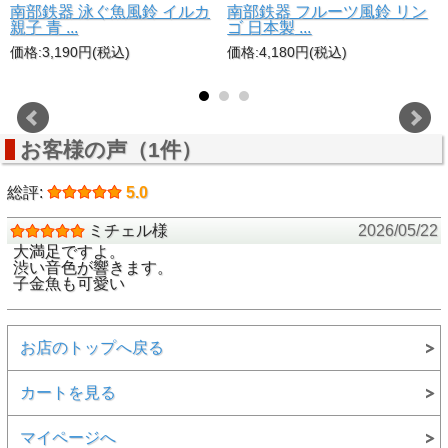
本
南部鉄器 泳ぐ魚風鈴 イルカ
南部鉄器 フルーツ風鈴 リン
親子 青 ...
ゴ 日本製 ...
価格:3,190円(税込)
価格:4,180円(税込)
風が運ぶ親子金魚の優しい音色
お客様の声（1件）
風鈴の音を鳴らす舌（ぜつ）の部分は子供金魚の愛らしい形
にデザインされています。
総評:
5.0
風が吹くたびに子供金魚が揺れ動き、親金魚と一緒に澄んだ
美しい音色を奏でます。
ミチェル様
2026/05/22
鮮やかな赤色が夏らしい涼感を演出。
大満足ですよ。
渋い音色が響きます。
まるで水の中を泳ぐ親子金魚がそのまま風鈴になったかのよ
子金魚も可愛い
うな、生き生きとしたリアルな仕上がりです。
お店のトップへ戻る
カートを見る
マイページへ