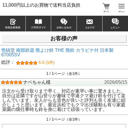
11,000円以上のお買物で送料当店負担
お客様の声
壱鋳堂 南部鉄器 熊よけ鈴 THE 熊鈴 カラビナ付 日本製
67005SV
総評：
5.0 (1件)
1 / 1ページ（全1件）
ナベちゃん様
2026/05/15
注文から受け取りまで早く、対応が素早い事に驚きました。
自分は近隣ですが山登りが趣味で早速クマ避け鈴を付けて楽
しんでいます。友人からも音色が良いと評判も良く友達に紹
介しょうと思います。最近浜松でもクマ出没騒動も有り家庭
菜園の畑仕事時も鈴を身に着けて頑張っています。
1 / 1ページ（全1件）