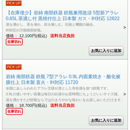
PICK UP
【在庫僅少】岩鋳 南部鉄器 鉄瓶兼用急須 5型新アラレ
0.65L 茶漉し付 黒焼付仕上 日本製 ガス・IH対応 12822
湯を沸かし、茶を淹れ、鉄を愉しむ。伝統と機能の融合。
IH対応の万能南部鉄瓶。
価格： 12,100円(税込)
送料当店負担
在庫切れ
PICK UP
岩鋳 南部鉄器 鉄瓶 7型アラレ 0.9L 内面素焼き・酸化被
膜仕上 日本製 直火・IH対応 11720
全面にあしらわれたアラレ文様が凛とした存在感を放つ鉄瓶です。
0.9Lの使いやすい容量は毎日の白湯やお茶時間にちょうどいいサイズ感。
湯を沸かすたび鉄瓶ならではのまろやかな味わいをお楽しみいただけます。
価格： 18,700円(税込)
送料当店負担
在庫切れ