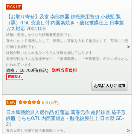
PICK UP
【お取り寄せ】及富 南部鉄器 鉄瓶兼用急須 小鉄瓶 瓢
（黒）0.5L 茶漉し付 内面素焼き・酸化被膜仕上 日本製
ガス対応 700110B
鉄瓶に茶漉しを付けた鉄瓶兼用急須です。
直火にかけて湯沸しとして、茶漉しに茶葉を入れて急須として、万能にご使
用頂ける鉄瓶です。
縁起が良いとされるひょうたん文様を施しております。
果実が鈴なりになる様子から、「家運興隆」、「子孫繁栄」のシンボルとも
いわれています。
価格： 18,700円(税込)
送料当店負担
在庫切れ
5.0 (1件)
NEW
日本民藝館展入選作品 紅蓮堂 葛巻元作 南部鉄器 茄子形
鉄瓶 うらら0.7L 内面素焼き・酸化被膜仕上 日本製 GD-
21
春の日差しを映す茄子形鉄瓶うらら。