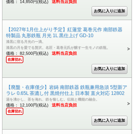
価格： 14,850円(税込)
送料当店負担
【2027年1月仕上がり予定】紅蓮堂 葛巻元作 南部鉄器
特製品 丸形鉄瓶 月光 1L 黒仕上げ GD-10
漆黒に宿る月光の一滴。
漆黒の月を愛でる贅沢。名匠・葛巻元氏が醸す一生モノの鉄瓶。
価格： 82,500円(税込)
送料当店負担
在庫切れ
【廃盤・在庫僅少】岩鋳 南部鉄器 鉄瓶兼用急須 5型新ア
ラレ 0.65L 茶漉し付 黒焼付仕上 日本製 直火対応 12802
湯を沸かし、茶を淹れ、鉄を愉しむ。伝統と機能の融合。
価格： 12,100円(税込)
送料当店負担
在庫切れ