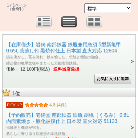
1 / 1ページ
（全8件）
【在庫僅少】岩鋳 南部鉄器 鉄瓶兼用急須 5型新亀甲
0.65L 茶漉し付 黒焼付仕上 日本製 直火対応 12804
湯を沸かし、茶を淹れ、鉄を愉しむ。伝統と機能の融合。
縁起物の亀甲文様をまとった万能南部鉄瓶。
価格： 12,100円(税込)
送料当店負担
1位
4.8 (4件)
PICK UP
【予約販売】壱鋳堂 南部鉄器 鉄瓶 胡桃（くるみ） 0.8L
内面素焼き・酸化被膜仕上 日本製 直火対応 51123
伝統美と機能が宿る。
暮らしに寄り添う胡桃形の本格鉄瓶。