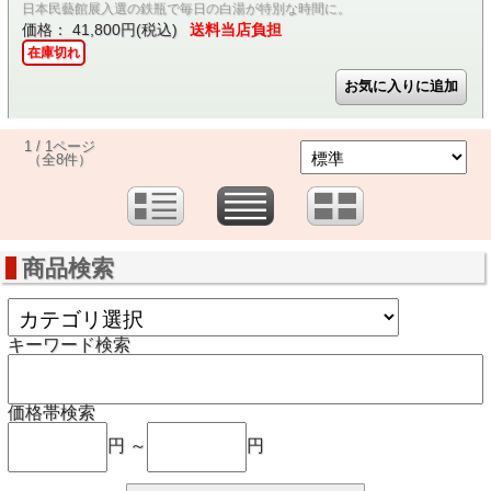
日本民藝館展入選の鉄瓶で毎日の白湯が特別な時間に。
価格： 41,800円(税込)
送料当店負担
在庫切れ
1 / 1ページ
（全8件）
商品検索
キーワード検索
価格帯検索
円 ～
円