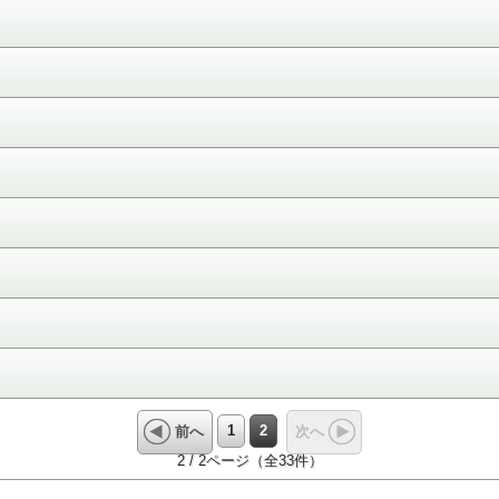
1
2
前へ
次へ
2 / 2ページ（全33件）