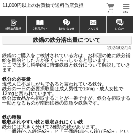
11,000円以上のお買物で送料当店負担
鉄鍋の鉄分溶出量について
2024/02/14
鉄鍋のご購入をご検討されている方は、お料理の他に鉄分補
給を目的とした方が多くいらっしゃると思います。
ここでは少し科学的に南部鉄器と鉄分について解説していき
ます。
鉄分の必要量
現代人に不足しがちであると言われている鉄分。
鉄分の一日の必要摂取量は成人男性で10mg・成人女性で
12mgと言われています。
鉄分は食品から摂取することが一番ですが、鉄分を摂取する
一助となるものが南部鉄器の鉄瓶や鉄鍋です。
鉄の種類
吸収されやすい鉄と吸収されにくい鉄
鉄分には大きく分けて2種類の鉄があります。
「二価鉄(ヘム鉄)Fe2+」と「三価鉄(非ヘム鉄) / Fe3+」とい