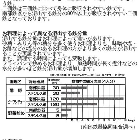
う鉄。
二価鉄は三価鉄に比べて身体に吸収されやすい鉄です。
南部鉄器から溶出する鉄分の80%以上が吸収されやすい二価
鉄となっております。
お料理によって異なる溶出する鉄分量
溶出する鉄分量はお料理によって違いがあります。
砂糖・みりん等の糖分を多く使うお料理よりも、味噌や塩・
お酢などの塩分のあるお料理の方がより多くの鉄分が溶出す
ることが実証されています。
また、調理する時間によっても変動します。
フライパンで炒めるお料理より、加熱時間が長く煮汁などの
水分が多いほど鉄分溶出量が増加します。
（南部鉄器協同組合調べ）