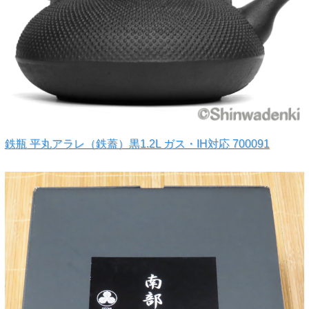
鉄瓶 平丸アラレ（鉄蓋）黒1.2L ガス・IH対応 700091