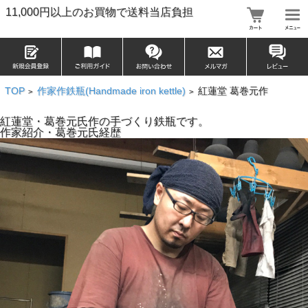
11,000円以上のお買物で送料当店負担
TOP
作家作鉄瓶(Handmade iron kettle)
紅蓮堂 葛巻元作
>
>
紅蓮堂・葛巻元氏作の手づくり鉄瓶です。
作家紹介・葛巻元氏経歴