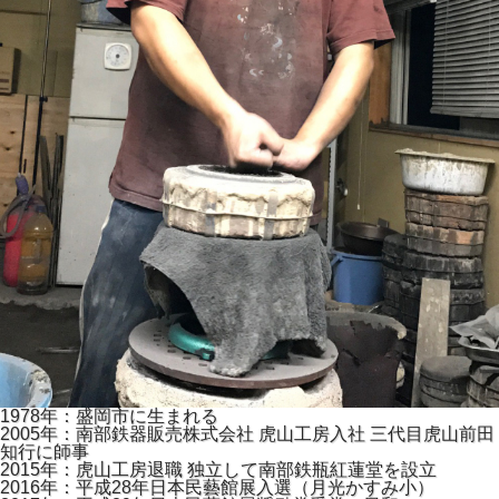
1978年：盛岡市に生まれる
2005年：南部鉄器販売株式会社 虎山工房入社 三代目虎山前田
知行に師事
2015年：虎山工房退職 独立して南部鉄瓶紅蓮堂を設立
2016年：平成28年日本民藝館展入選（月光かすみ小）