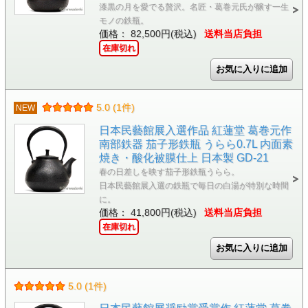
漆黒の月を愛でる贅沢。名匠・葛巻元氏が醸す一生
モノの鉄瓶。
価格： 82,500円(税込)
送料当店負担
在庫切れ
5.0 (1件)
NEW
日本民藝館展入選作品 紅蓮堂 葛巻元作
南部鉄器 茄子形鉄瓶 うらら0.7L 内面素
焼き・酸化被膜仕上 日本製 GD-21
春の日差しを映す茄子形鉄瓶うらら。
日本民藝館展入選の鉄瓶で毎日の白湯が特別な時間
に。
価格： 41,800円(税込)
送料当店負担
在庫切れ
5.0 (1件)