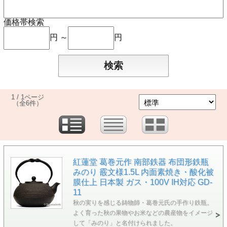
価格帯検索
円 ～
円
1 / 1ページ
（全6件）
紅蓮堂 葛巻元作 南部鉄器 布団形鉄瓶
みのり 霰文様1.5L 内面素焼き・酸化被
膜仕上 日本製 ガス・100V IH対応 GD-
11
秋の実りを感じる鋳物師・葛巻元氏の手作り鉄瓶。
よく育った秋の果物やお米などの農産物をイメージ
して「みのり」と名付けられました。