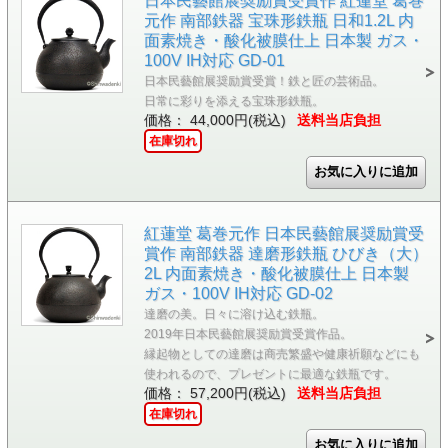
日本民藝館展奨励賞受賞作 紅蓮堂 葛巻
元作 南部鉄器 宝珠形鉄瓶 日和1.2L 内
面素焼き・酸化被膜仕上 日本製 ガス・
100V IH対応 GD-01
日本民藝館展奨励賞受賞！鉄と匠の芸術品。
日常に彩りを添える宝珠形鉄瓶。
価格： 44,000円(税込)
送料当店負担
在庫切れ
紅蓮堂 葛巻元作 日本民藝館展奨励賞受
賞作 南部鉄器 達磨形鉄瓶 ひびき（大）
2L 内面素焼き・酸化被膜仕上 日本製
ガス・100V IH対応 GD-02
達磨の美。日々に溶け込む鉄瓶。
2019年日本民藝館展奨励賞受賞作品。
縁起物としての達磨は商売繁盛や健康祈願などにも
使われるので、プレゼントに最適な鉄瓶です。
価格： 57,200円(税込)
送料当店負担
在庫切れ