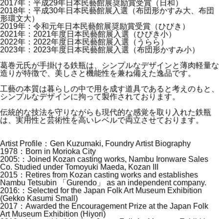
2017年：平成29年日本民藝館展奨励賞受賞（日和）
2018年：平成30年日本民藝館展入選（布団形かすみ大、布団
形環文大）
2019年：令和元年日本民藝館展奨励賞受賞（ひびき）
2021年：2021年度日本民藝館展入選（ひびき小）
2022年：2022年度日本民藝館展入選（うらら）
2023年：2023年度日本民藝館展入選（布団形かすみ小）
葛巻元氏が手掛ける鉄瓶は、シンプルなデザインと薄肉軽量な
造りが特徴で、美しさと機能性を兼ね備えた逸品です。
工藝の本質は暮らしの中で用を成す道具であると考えのもと、
シンプルなデザインに拘って製作されております。
伝統的な技法を守りながらも現代的な感覚を取り入れた鉄瓶
は、実用性と芸術性を高いレベルで両立させております。
Artist Profile：Gen Kuzumaki, Foundry Artist Biography
1978：Born in Morioka City
2005:：Joined Kozan casting works, Nambu Ironware Sales
Co. Studied under Tomoyuki Maeda, Kozan III
2015：Retires from Kozan casting works and establishes
Nambu Tetsubin 「Gurendo」 as an independent company.
2016:：Selected for the Japan Folk Art Museum Exhibition
(Gekko Kasumi Small)
2017：Awarded the Encouragement Prize at the Japan Folk
Art Museum Exhibition (Hiyori)