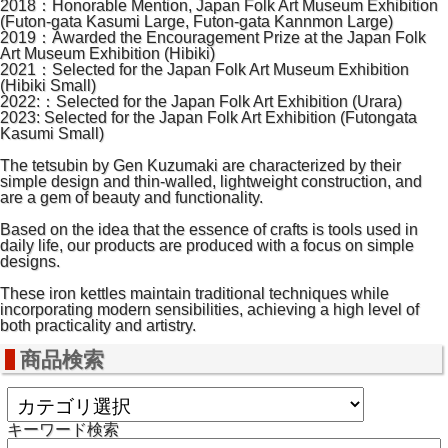
2018：Honorable Mention, Japan Folk Art Museum Exhibition
(Futon-gata Kasumi Large, Futon-gata Kannmon Large)
2019：Awarded the Encouragement Prize at the Japan Folk
Art Museum Exhibition (Hibiki)
2021：Selected for the Japan Folk Art Museum Exhibition
(Hibiki Small)
2022:：Selected for the Japan Folk Art Exhibition (Urara)
2023: Selected for the Japan Folk Art Exhibition (Futongata
Kasumi Small)
The tetsubin by Gen Kuzumaki are characterized by their
simple design and thin-walled, lightweight construction, and
are a gem of beauty and functionality.
Based on the idea that the essence of crafts is tools used in
daily life, our products are produced with a focus on simple
designs.
These iron kettles maintain traditional techniques while
incorporating modern sensibilities, achieving a high level of
both practicality and artistry.
商品検索
キーワード検索