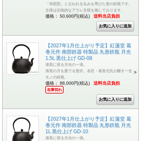
「布団型」と云われる丸みを帯びた形の鉄瓶です。
文様は伝統的なアラレ文様を施しております。
価格： 50,600円(税込)
送料当店負担
【2027年1月仕上がり予定】紅蓮堂 葛
巻元作 南部鉄器 特製品 丸形鉄瓶 月光
1.5L 黒仕上げ GD-08
漆黒に宿る月光の一滴。
漆黒の月を愛でる贅沢。名匠・葛巻元氏が醸す一生
モノの鉄瓶。
価格： 88,000円(税込)
送料当店負担
在庫切れ
【2027年1月仕上がり予定】紅蓮堂 葛
巻元作 南部鉄器 特製品 丸形鉄瓶 月光
1L 黒仕上げ GD-10
漆黒に宿る月光の一滴。