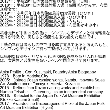
2017年：平成29年日本民藝館展奨励賞受賞（日和）
2018年：平成30年日本民藝館展入選（布団形かすみ大、布団
形環文大）
2019年：令和元年日本民藝館展奨励賞受賞（ひびき）
2021年：2021年度日本民藝館展入選（ひびき小）
2022年：2022年度日本民藝館展入選（うらら）
2023年：2023年度日本民藝館展入選（布団形かすみ小）
葛巻元氏が手掛ける鉄瓶は、シンプルなデザインと薄肉軽量な
造りが特徴で、美しさと機能性を兼ね備えた逸品です。
工藝の本質は暮らしの中で用を成す道具であると考えのもと、
シンプルなデザインに拘って製作されております。
伝統的な技法を守りながらも現代的な感覚を取り入れた鉄瓶
は、実用性と芸術性を高いレベルで両立させております。
Artist Profile：Gen Kuzumaki, Foundry Artist Biography
1978：Born in Morioka City
2005:：Joined Kozan casting works, Nambu Ironware Sales
Co. Studied under Tomoyuki Maeda, Kozan III
2015：Retires from Kozan casting works and establishes
Nambu Tetsubin 「Gurendo」 as an independent company.
2016:：Selected for the Japan Folk Art Museum Exhibition
(Gekko Kasumi Small)
2017：Awarded the Encouragement Prize at the Japan Folk
Art Museum Exhibition (Hiyori)