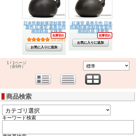
日本民藝館展奨励賞受
紅蓮堂 葛巻元作 日本
賞作 紅蓮堂 葛巻元作
民藝館展奨励賞受賞作
南部鉄器 宝珠形...
南部鉄器 達磨形...
在庫切れ
在庫切れ
5.0 (1件)
1 / 1ページ
（全6件）
商品検索
キーワード検索