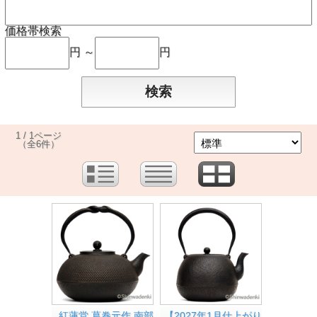
価格帯検索
円 ～
円
1 / 1ページ
（全6件）
紅蓮堂 葛巻元作 南部
【2027年1月仕上がり