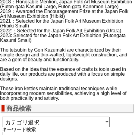
2018：Honorable Mention, Japan Folk Art Museum Exhibition
(Futon-gata Kasumi Large, Futon-gata Kannmon Large)
2019：Awarded the Encouragement Prize at the Japan Folk
Art Museum Exhibition (Hibiki)
2021：Selected for the Japan Folk Art Museum Exhibition
(Hibiki Small)
2022:：Selected for the Japan Folk Art Exhibition (Urara)
2023: Selected for the Japan Folk Art Exhibition (Futongata
Kasumi Small)
The tetsubin by Gen Kuzumaki are characterized by their
simple design and thin-walled, lightweight construction, and
are a gem of beauty and functionality.
Based on the idea that the essence of crafts is tools used in
daily life, our products are produced with a focus on simple
designs.
These iron kettles maintain traditional techniques while
incorporating modern sensibilities, achieving a high level of
both practicality and artistry.
商品検索
キーワード検索