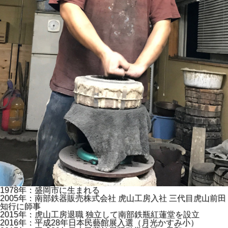
1978年：盛岡市に生まれる
2005年：南部鉄器販売株式会社 虎山工房入社 三代目虎山前田
知行に師事
2015年：虎山工房退職 独立して南部鉄瓶紅蓮堂を設立
2016年：平成28年日本民藝館展入選（月光かすみ小）