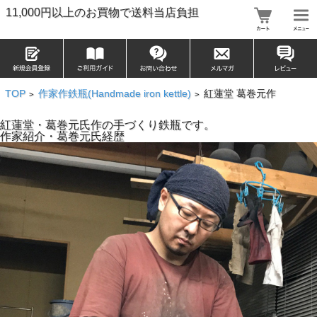
11,000円以上のお買物で送料当店負担
TOP
作家作鉄瓶(Handmade iron kettle)
紅蓮堂 葛巻元作
>
>
紅蓮堂・葛巻元氏作の手づくり鉄瓶です。
作家紹介・葛巻元氏経歴