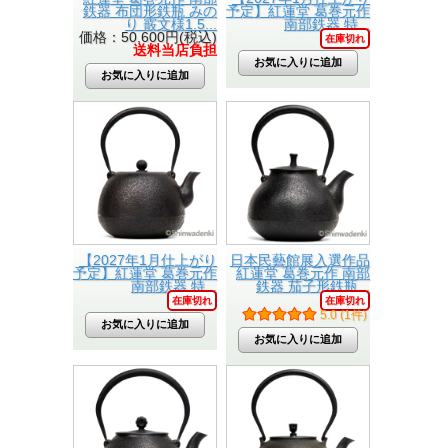
鉄器 布団形鉄瓶 みの
予定】紅蓮堂 葛巻元作
り 霰文様1.5...
南部鉄器 特...
価格：50,600円(税込)
在庫切れ
送料当店負担
【2027年1月仕上がり
日本民藝館展入選作品
予定】紅蓮堂 葛巻元作
紅蓮堂 葛巻元作 南部
南部鉄器 特...
鉄器 茄子形鉄瓶...
在庫切れ
在庫切れ
5.0 (1件)