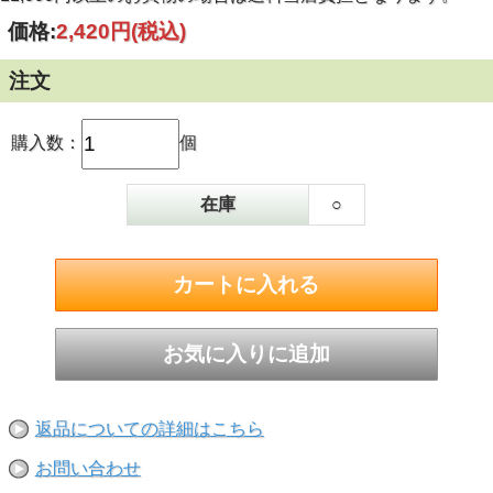
価格:
2,420円
(税込)
和風だけでなく洋風のインテリアにもマッチします。
リビングルームやキッチン、子ども部屋など、様々な場所に
注文
飾ることができます。
涼しげな音色が季節感を演出し暑さを和らげます。
購入数：
個
インテリアとしても贈り物としても最適です。
在庫
○
発売元：南部アイアンクラフト
製造元：日月工芸
サイズ(SIZE)：W6.5cm x D6.5cm x H6cm
短冊サイズ：24cm X 4.5cm
重さ：約0.1kg
材質：鉄鋳物
生産国：日本（岩手県）
包装形態：専用箱
返品についての詳細はこちら
お問い合わせ