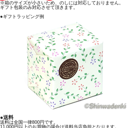
※箱のサイズが小さいため、のしには対応しておりません。
風鈴の音を鳴らす舌（ぜつ）は蝶をモチーフにしておりま
ギフト包装のみ対応させて頂きます。
す。
●ギフトラッピング例
●送料
送料は全国一律800円です。
11,000円以上のお買物の場合は送料当店負担となります。