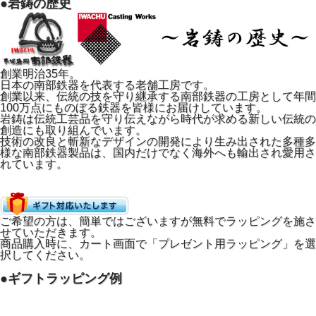
●岩鋳の歴史
少ない油でサクサク揚げ物が完成
16cmのコンパクトサイズなので少量の油でも効率よく揚げ
物ができます。
深さがあるためミルクパンとしても活用でき一台で何役もこ
創業明治35年。
なす万能鍋です。
日本の南部鉄器を代表する老舗工房です。
創業以来、伝統の技を守り継承する南部鉄器の工房として年間
一人暮らしや少人数のご家庭にぴったりのサイズ感です。
100万点にものぼる鉄器を皆様にお届けしています。
岩鋳は伝統工芸品を守り伝えながら時代が求める新しい伝統の
創造にも取り組んでいます。
技術の改良と斬新なデザインの開発により生み出された多種多
様な南部鉄器製品は、国内だけでなく海外へも輸出され愛用さ
れています。
ご希望の方は、簡単ではございますが無料でラッピングを施さ
せていただきます。
商品購入時に、カート画面で「プレゼント用ラッピング」を選
択してください。
●ギフトラッピング例