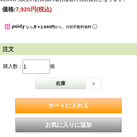
価格:
7,920円
(税込)
なら
月々2,640円
から。分割手数料無料
注文
両側注ぎ口＆木柄で扱いやすさ抜群
購入数：
個
両サイドに注ぎ口付きなので油やスープもスムーズに注げて
後片付けも簡単。
在庫
○
取っ手は木柄で熱くならず調理中も安心して握れます。