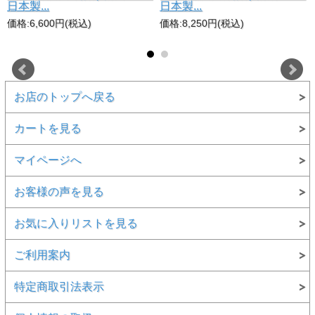
日本製...
日本製...
価格:6,600円(税込)
価格:8,250円(税込)
お店のトップへ戻る
カートを見る
マイページへ
お客様の声を見る
お気に入りリストを見る
ガス・IH両対応！どんなキッチンでも活躍
100V・200VのIHクッキングヒーターはもちろん、ガスコン
ロでもお使いいただけます。
ご利用案内
引っ越しや買い替えがあっても、長く愛用していただける安
心設計です。
特定商取引法表示
※IH調理器の揚げ物モードではご使用になれません。