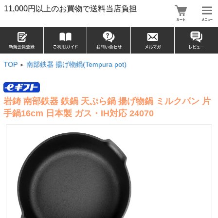
11,000円以上のお買物で送料当店負担
TOP
南部鉄器 揚げ物鍋(Tempura pot)
>
岩鋳 南部鉄器 鉄鍋 天ぷら鍋 揚げ物鍋 ミルクパン 片
手鍋16cm 日本製 ガス・IH対応 24070