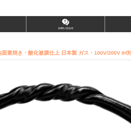
素焼き・酸化被膜仕上 日本製 ガス・100V/200V IH対応