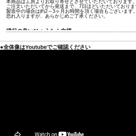
本商品は工房よりお取り寄せとさせていただいております
ご注文いただいてから発送まで、7日ほどいただいておりま
製造中の場合は約2～3ヶ月お時間を頂く場合もございます
恐れ入りますが、あらかじめご了承ください。
縁起の良いひょうたん文様
古来より縁起物の象徴とされる瓢（ひさご）デザインを鉄
瓢（ひさご）は、3つ揃えば三拍（瓢）子揃って縁起が良い
●全体像はYoutubeでご確認ください
6つ揃った「六瓢箪」は、無病（六瓢）息災のお守りとされ
目に入るたび心和み日々の湯沸かしがちょっと特別な時間