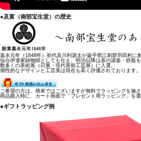
●及富（南部宝生堂）の歴史
嘉永元年（1848年）初代及川利源太が巌手県江刺群羽田村に
仙台伊達家鋳物師としても仕え、明治以降は茶の湯釜・鉄瓶を
数多くの美術展（日展・現代美術工芸展）に入選。
個性的なデザインと工芸美は現在も高く評価されております。
ご希望の方は、簡単ではございますが無料でラッピングを施さ
商品購入時に、カート画面で「プレゼント用ラッピング」を選
●ギフトラッピング例