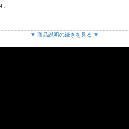
。
す。
。
瓶と蓋の摘みに施しました。
▼ 商品説明の続きを見る ▼
。
ています。
に変わります。