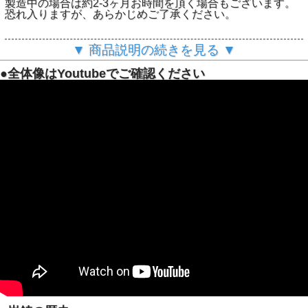
製造中の場合は約2-3ヶ月お時間を頂く場合もございます。
恐れ入りますが、あらかじめご了承ください。
●ふっくら丸く均一に仕上がる焼き上がり
▼ 商品説明の続きを見る ▼
南部鉄器は熱伝導率が高くプレート全体に均一に熱が伝わり
ます。
●全体像はYoutubeでご確認ください
直径4cmの一口たこ焼きがふっくらと丸く仕上がります。
「外はカリッ、中はとろり」そんな理想の食感をご家庭で再
現できます。