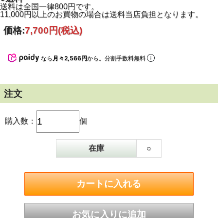
送料は全国一律800円です。
11,000円以上のお買物の場合は送料当店負担となります。
価格:
7,700円
(税込)
なら
月々2,566円
から。分割手数料無料
●南部鉄器の技が日々の食卓に
南部鉄器特有の重厚でクラシックなデザインが魅力です。
テーブルに出したままでも絵になる佇まい。
注文
直火・IH（100V/200V）対応でご家庭のどんな熱源にも使え
ます。
購入数：
個
使い込むほどに油がなじみ焦げ付きにくくなるのも鉄器なら
ではです。
在庫
○
※200VIH調理器でお使いの場合、中火程度でお使いくださ
い。
強火で加熱すると底部が変形する可能性がございます。