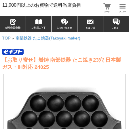
11,000円以上のお買物で送料当店負担
TOP
南部鉄器 たこ焼器(Takoyaki maker)
>
【お取り寄せ】岩鋳 南部鉄器 たこ焼き23穴 日本製
ガス・IH対応 24025