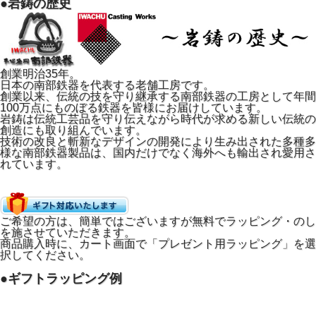
●岩鋳の歴史
創業明治35年。
日本の南部鉄器を代表する老舗工房です。
創業以来、伝統の技を守り継承する南部鉄器の工房として年間
100万点にものぼる鉄器を皆様にお届けしています。
岩鋳は伝統工芸品を守り伝えながら時代が求める新しい伝統の
創造にも取り組んでいます。
技術の改良と斬新なデザインの開発により生み出された多種多
様な南部鉄器製品は、国内だけでなく海外へも輸出され愛用さ
れています。
●一度温まれば、ずっと安定。効率よく焼き続けられ
ます
南部鉄器は保温性にも優れています。
一度適温になると温度が下がりにくく、たこ焼きを何度も焼
ご希望の方は、簡単ではございますが無料でラッピング・のし
き直す手間が省けます。
を施させていただきます。
商品購入時に、カート画面で「プレゼント用ラッピング」を選
食卓を囲みながら次々と焼き立てを楽しめるのは鉄器ならで
択してください。
はの魅力です。
●ギフトラッピング例
●たこ焼きだけじゃない。おつまみからアヒージョま
で幅広く