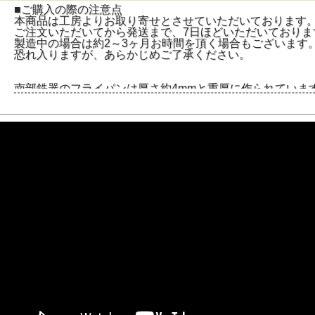
■ご購入の際の注意点
本商品は工房よりお取り寄せとさせていただいております
ご注文いただいてから発送まで、7日ほどいただいておりま
製造中の場合は約2～3ヶ月お時間を頂く場合もございます
恐れ入りますが、あらかじめご了承ください。
南部鉄器のフライパンは厚さ約4mmと重厚に作られていま
厚みが熱をしっかり保持して、食材に均一に熱を伝えます
両サイドに便利な注ぎ口・収納フック付です。
柄の根元を二股に分け、先には穴をあけ熱を逃がしており
小さなフライパンなので取り回しが楽で重さを気にせず調
1人分の目玉焼きやパンケーキ、ソーセージを焼くのにちょ
ちょっとした朝食や軽食の調理に便利です。
コンパクトな鉄器を使いたい人にぴったりです。
そのまま食卓に出してアツアツの料理を楽しめるのも魅力
見た目もおしゃれで、鉄器ならではの重厚感があります。
キャンプ・アウトドアにも最適です。
南部鉄器のフライパンで調理すると微量の鉄分が溶け出し
ご使用頂いている内にフライパンの鉄肌に油が馴染み焦げ
料理の味わいが深くなり、鉄器ならではの特長を楽しむこ