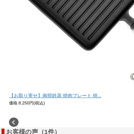
【お取り寄せ】南部鉄器 焼肉プレート 焼...
価格:8,250円(税込)
切れ
お客様の声（1件）