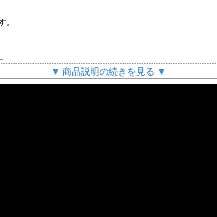
。
す。
。
す。
。
▼ 商品説明の続きを見る ▼
ます。
理できます。
うどよいサイズ。
。
、鉄分を補う助けになります。
付きにくくなります。
とができます。