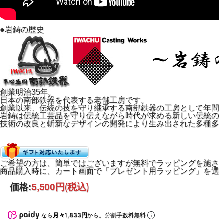
クラシックで美しいデザインも魅力です。
キッチンに置いておくだけでも存在感があります。
お料理だけでなく見た目にも楽しむことができます。
●岩鋳の歴史
熱源はガス・IH対応。
※200VのIHでお使いの場合、強火で加熱すると底部が変
中火程度でお使いください。
100V IHでは強火でご使用可能です。
※刻印デザインは、製造ロットにより異なる場合がござい
創業明治35年。
製造販売元：岩鋳
日本の南部鉄器を代表する老舗工房です。
サイズ
創業以来、伝統の技を守り継承する南部鉄器の工房として年間
内径：W16.5cm x H3cm
岩鋳は伝統工芸品を守り伝えながら時代が求める新しい伝統の
外寸：W30cm x D19cm x H4cm
技術の改良と斬新なデザインの開発により生み出された多種多
底部径：約15cm
重さ：約1.3kg
素材：鉄鋳物
生産国：日本（岩手県）
対応熱源：直火、IH電磁調理器（100V・200V）
包装形態・付属品：専用箱、取扱説明書
ご希望の方は、簡単ではございますが無料でラッピングを施さ
商品購入時に、カート画面で「プレゼント用ラッピング」を選
価格:
5,500円
(税込)
なら
月々1,833円
から。分割手数料無料