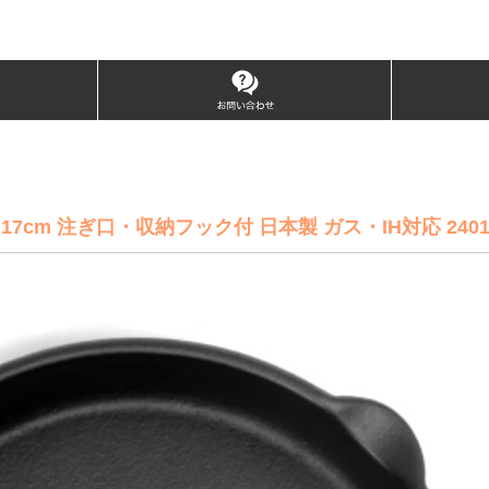
cm 注ぎ口・収納フック付 日本製 ガス・IH対応 2401