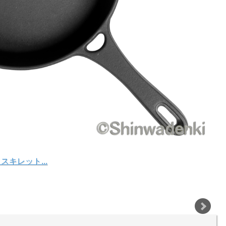
スキレット...
価