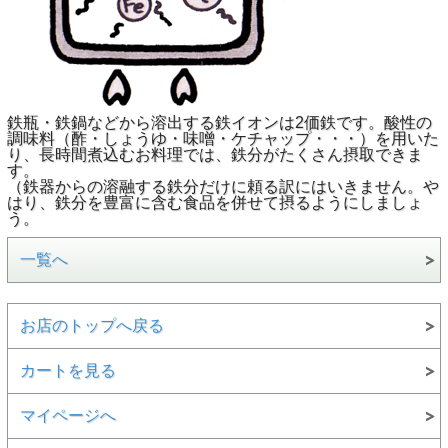
鉄瓶・鉄鍋などから溶出する鉄イオンは2価鉄です。酸性の
調味料（酢・しょうゆ・味噌・ケチャップ・・・）を用いた
り、長時間煮込むお料理では、鉄分がたくさん摂取できま
す。
（鉄器からの溶融する鉄分だけに頼る訳にはいきません。や
はり、鉄分を豊富に含む食品を併せて摂るようにしましょ
う。
一覧へ
お店のトップへ戻る
カートを見る
マイページへ