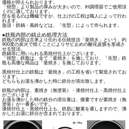
価格が抑えられおります。
「焼型」より製品の厚みが大きいので、IH調理器でご使用頂
くのに適しております。
型を造るのは機械ですが、仕上げの工程は職人によって行わ
れます。
急須・鉄鍋・風鈴などは、「生型」によって作られます。
●鉄瓶内部の錆止め処理方法
鉄瓶の内部は古来より伝わる伝統技法「釜焼き」という、約
900度の炭火で焼くことによりサビ止めの酸化皮膜を形成さ
せる技法。
鉄鍋等に用いられる黒焼付仕上がございます。
「焼型」鉄瓶は、全て「釜焼き」を施しており、「生型」鉄
瓶も高価な商品は「釜焼き」を施しております。
黒焼付仕上の鉄瓶は「釜焼き」の工程を省いて製造されてお
ります。
どちらもお湯を沸かした時に鉄分が溶出致します。
鉄瓶の内部は、素焼き（無塗装）・漆焼付仕上・黒焼付仕上
がございます。
お湯を沸かした時の鉄分の溶出量は、微量ですが素焼き（無
塗装）が一番多いです。
漆焼付仕上・黒焼付仕上も、鉄肌に酸素を通しますので、沸
かしたお湯に鉄分が含まれております。