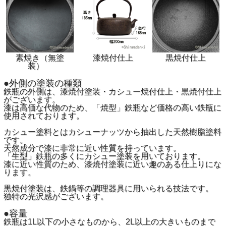
素焼き（無塗
漆焼付仕上
黒焼付仕上
装）
●外側の塗装の種類
鉄瓶の外側は、漆焼付塗装・カシュー焼付仕上・黒焼付仕上
がございます。
漆は高価な代物のため、「焼型」鉄瓶など価格の高い鉄瓶に
使用されております。
カシュー塗料とはカシューナッツから抽出した天然樹脂塗料
です。
天然成分で漆に非常に近い性質を持っています。
「生型」鉄瓶の多くにカシュー塗装を用いております。
漆に近い性質のため、漆焼付塗装に近い趣のある仕上りにな
ります。
黒焼付塗装は、鉄鍋等の調理器具に用いられる技法です。
独特の光沢感がございます。
●容量
鉄瓶は1L以下の小さなものから、2L以上の大きいものまで