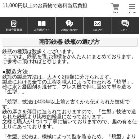
11,000円以上のお買物で送料当店負担
南部鉄器 鉄瓶の選び方
鉄瓶の種類は数多くございます。
ここでは、鉄瓶を選ぶ指標をかんたんにまとめております。
ご参考に頂ければと存じます。
●製造方法
鉄瓶の製造方法は、大きく2種類に分けられます。
製造における全ての工程を職人によって行われる「焼型」。
砂に水と凝固剤を混ぜて、プレス機で押し固めて型を造る
「生型」。
「焼型」技法は400年以上前と古くから伝えられた技術で
す。
鉄の厚さを薄目に造られておりますので、「生型」技法で造
られた鉄瓶より比較的軽量になっております。
文様も職人が1つ1つ丁寧に描いておりますので、趣の有る仕
上りにあっております。
「生型」技法は、機械によって型を造るため、「焼型」より