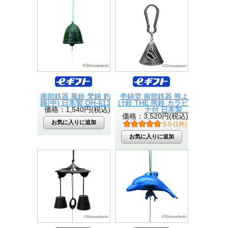
南部鉄器 風鈴 梵鐘 釣
壱鋳堂 南部鉄器 熊よ
鐘(中) 日本製 OH-613
け鈴 THE 熊鈴 カラビ
価格：1,540円(税込)
ナ付 日本製...
価格：3,520円(税込)
5.0 (1件)