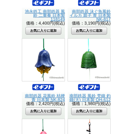
池永鉄工 南部鉄器 風
南部鉄器 泳ぐ魚風鈴
鈴 二重奏 日本製
イルカ 親子 青 日本製
118149
NK-817
価格：4,400円(税込)
価格：3,190円(税込)
南部鉄器 花風鈴 桔梗
南部鉄器 風鈴 梵鐘 釣
青 日本製 NK-824
鐘(大) 日本製 OH-612
価格：2,420円(税込)
価格：1,980円(税込)