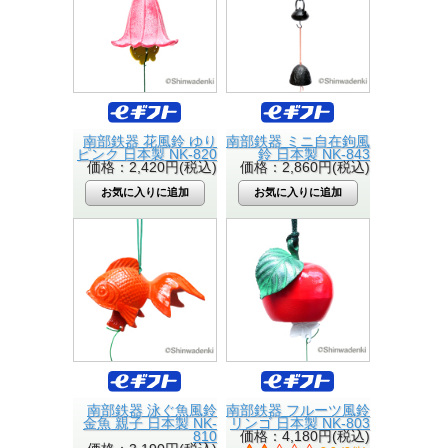
南部鉄器 花風鈴 ゆり
南部鉄器 ミニ自在鉤風
ピンク 日本製 NK-820
鈴 日本製 NK-843
価格：2,420円(税込)
価格：2,860円(税込)
南部鉄器 泳ぐ魚風鈴
南部鉄器 フルーツ風鈴
金魚 親子 日本製 NK-
リンゴ 日本製 NK-803
810
価格：4,180円(税込)