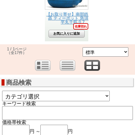
【お取り寄せ】南部鉄
器 ティーポット 急須
平丸千筋 0.7...
在庫切れ
1 / 1ページ
（全17件）
商品検索
キーワード検索
価格帯検索
円 ～
円