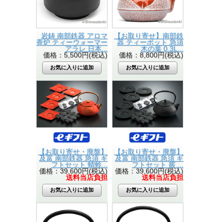
岩鋳 南部鉄器 アロマ
【お取り寄せ】南部鉄
香炉 ティーウォーマー
器 ティーポット 急須
アラレ 日本...
木の葉 0.3L...
価格：5,500円(税込)
価格：8,800円(税込)
【お取り寄せ・廃盤】
【お取り寄せ・廃盤】
及富 南部鉄器 急須 ギ
及富 南部鉄器 急須 ギ
フトセット 蜻蛉...
フトセット 霰 ...
価格：39,600円(税込)
価格：39,600円(税込)
送料当店負担
送料当店負担