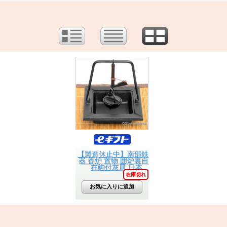
【製造休止中】南部鉄
器 香炉 置物 囲炉裏自
在鉤付灰皿 日本...
在庫切れ