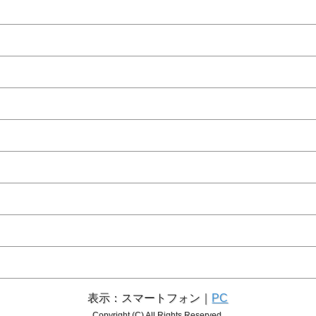
表示：スマートフォン｜
PC
Copyright (C) All Rights Reserved.