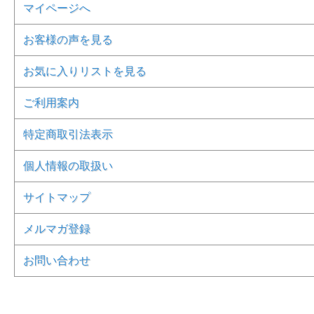
マイページへ
お客様の声を見る
お気に入りリストを見る
ご利用案内
特定商取引法表示
個人情報の取扱い
サイトマップ
メルマガ登録
お問い合わせ