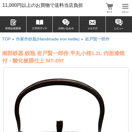
11,000円以上のお買物で送料当店負担
TOP
作家作鉄瓶(Handmade iron kettle)
岩戸賢一郎作
>
>
南部鉄器 鉄瓶 岩戸賢一郎作 平丸小桜1.2L 内面漆焼
付・酸化被膜仕上 MT-297