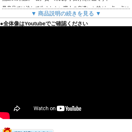
量産品では決して生まれない職人の息遣いと技が一点一点に
込められています。
▼ 商品説明の続きを見る ▼
手に取った瞬間に感じるずっしりとした重厚感。
●全体像はYoutubeでご確認ください
一生モノの価値がここに宿っています。