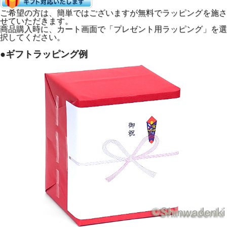
ご希望の方は、簡単ではございますが無料でラッピングを施さ
せていただきます。
商品購入時に、カート画面で「プレゼント用ラッピング」を選
択してください。
●平丸型の美しいフォルムと桜の花びら文様の存在感
「平丸型」と呼ばれる平たく丸みを帯びたシルエットは置く
●ギフトラッピング例
だけで空間に凛とした佇まいをもたらします。
表面には桜の花びらが静かに散りばめられています。
蓋のふちにも繊細な桜文様が施されております。
見る角度によって表情を変えるその佇まいは、インテリアと
しても部屋を凛と引き締めます。
お茶の時間が来るたびに日本の美意識を静かに感じられま
す。