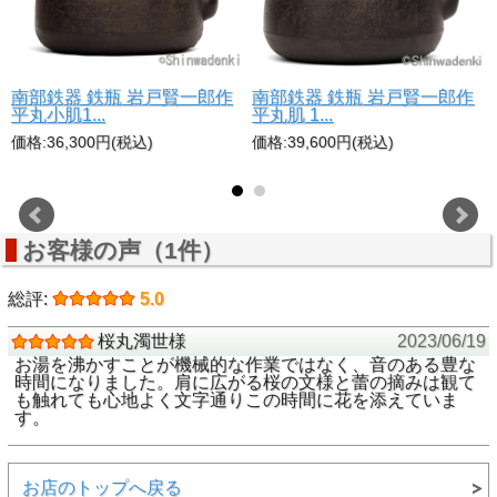
南部鉄器 鉄瓶 岩戸賢一郎作
南部鉄器 鉄瓶 岩戸賢一郎作
平丸小肌1...
平丸肌 1...
価格:36,300円(税込)
価格:39,600円(税込)
お客様の声（1件）
総評:
5.0
桜丸濁世様
2023/06/19
お湯を沸かすことが機械的な作業ではなく、音のある豊な
時間になりました。肩に広がる桜の文様と蕾の摘みは観て
も触れても心地よく文字通りこの時間に花を添えていま
す。
お店のトップへ戻る