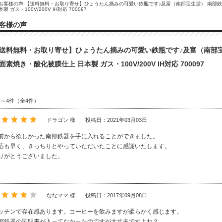
お客様の声:【送料無料・お取り寄せ】ひょうたん摘みの可愛い鉄瓶です♪及富（南部宝生堂） 南部鉄器 
本製 ガス・100V/200V IH対応 700097
客様の声
送料無料・お取り寄せ】ひょうたん摘みの可愛い鉄瓶です♪及富（南部宝生堂
面素焼き・酸化被膜仕上 日本製 ガス・100V/200V IH対応 700097
件～4件（全4件）
ドラゴン 様
投稿日：2021年03月03日
前から欲しかった南部鉄器を手に入れることができました。
応も早く、きっちりとやっていただいたことに感謝いたします。
りがとうございました。
ななママ 様
投稿日：2017年09月08日
ッチンで存在感あります。コーヒーを飲みますが柔らかく感じます。
部鉄器の証明書が入ってなかったのですが大丈夫ですよね？