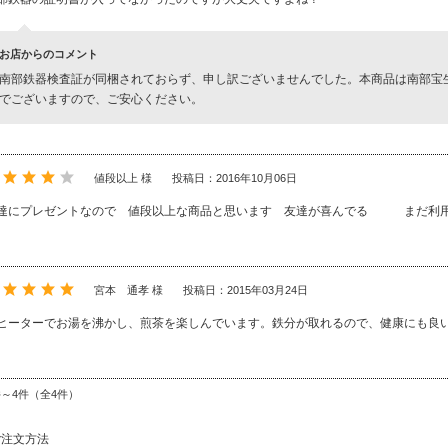
お店からのコメント
南部鉄器検査証が同梱されておらず、申し訳ございませんでした。本商品は南部宝
でございますので、ご安心ください。
値段以上 様
投稿日：2016年10月06日
達にプレゼントなので 値段以上な商品と思います 友達が喜んでる まだ利
宮本 通孝 様
投稿日：2015年03月24日
Hヒーターでお湯を沸かし、煎茶を楽しんでいます。鉄分が取れるので、健康にも良
件～4件（全4件）
ご注文方法