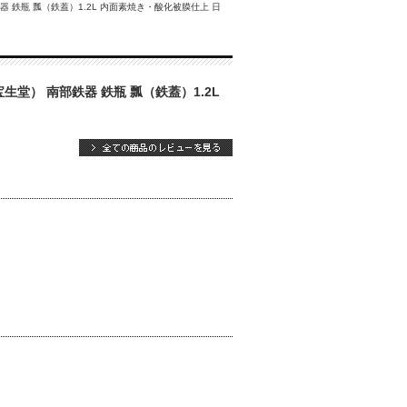
鉄瓶 瓢（鉄蓋）1.2L 内面素焼き・酸化被膜仕上 日
） 南部鉄器 鉄瓶 瓢（鉄蓋）1.2L