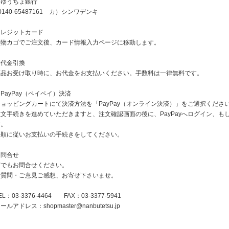
・ゆうちょ銀行
0140-65487161 カ）シンワデンキ
クレジットカード
買物カゴでご注文後、カード情報入力ページに移動します。
・代金引換
商品お受け取り時に、お代金をお支払いください。手数料は一律無料です。
PayPay（ペイペイ）決済
ショッピングカートにて決済方法を「PayPay（オンライン決済）」をご選択くださ
注文手続きを進めていただきますと、注文確認画面の後に、PayPayへログイン、もし
す。
手順に従いお支払いの手続きをしてください。
お問合せ
何でもお問合せください。
ご質問・ご意見ご感想、お寄せ下さいませ。
EL：03-3376-4464 FAX：03-3377-5941
メールアドレス：
shopmaster@nanbutetsu.jp