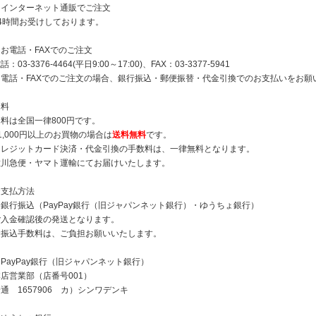
・インターネット通販でご注文
24時間お受けしております。
お電話・FAXでのご注文
話：03-3376-4464(平日9:00～17:00)、FAX：03-3377-5941
※電話・FAXでのご注文の場合、銀行振込・郵便振替・代金引換でのお支払いをお願
送料
料は全国一律800円です。
1,000円以上のお買物の場合は
送料無料
です。
クレジットカード決済・代金引換の手数料は、一律無料となります。
佐川急便・ヤマト運輸にてお届けいたします。
お支払方法
・銀行振込（PayPay銀行（旧ジャパンネット銀行）・ゆうちょ銀行）
ご入金確認後の発送となります。
お振込手数料は、ご負担お願いいたします。
PayPay銀行（旧ジャパンネット銀行）
店営業部（店番号001）
通 1657906 カ）シンワデンキ